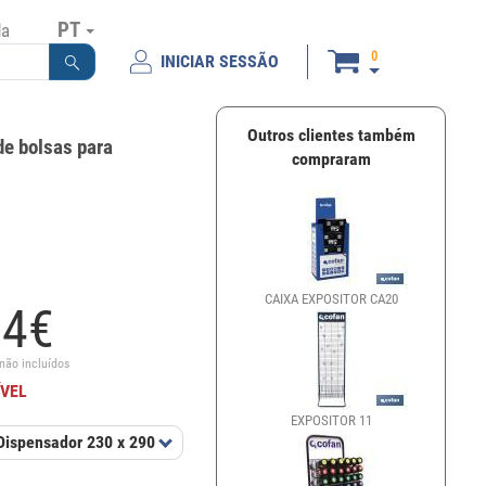
PT
da
0
INICIAR SESSÃO
Outros clientes também
de bolsas para
compraram
CAIXA EXPOSITOR CA20
EXPOSITOR D
94
€
 não incluídos
ÍVEL
EXPOSITOR 11
EXPOSITOR D
Dispensador 230 x 290 x 805 mm