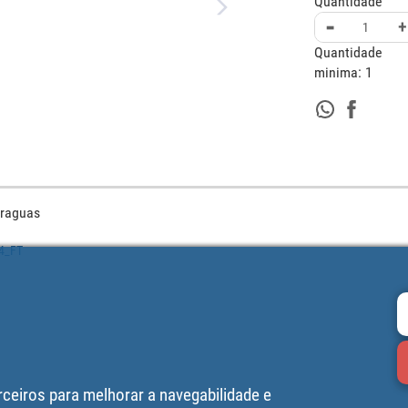
Quantidade
-
+
Quantidade
minima:
1
araguas
54_FT
rceiros para melhorar a navegabilidade e