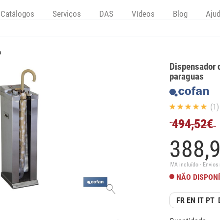
Catálogos
Serviços
DAS
Vídeos
Blog
Aju
o
Dispensador 
paraguas
(1)
494,52€
388,
IVA incluído · Envios
NÃO DISPON
FR EN IT PT