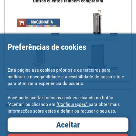
Outros clientes também compraram
SEÑALÉTICA IMANTADA PAR...
DISPENSADOR DE BOLSAS P...
Preferências de cookies
Esta página usa cookies próprios e de terceiros para
DESPIECE EXPOSITOR PERF...
DESPIECE EXPOSITOR GÓND...
melhorar a navegabilidade e acessibilidade do nosso site e
para otimizar a experiência do usuário.
Você pode aceitar todos os cookies clicando no botão
"Aceitar" ou clicando em
"Configurações"
para obter mais
Informação e segurança
informações sobre estes e definir ou recusar o seu uso.
Copyright
Aceitar
Condição de utilização
Política de protecção de dados pessoais