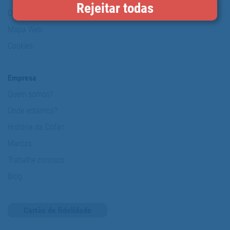
Rejeitar todas
O nosso compromisso
Mapa Web
Cookies
Empresa
Quem somos?
Onde estamos?
História da Cofan
Marcas
Trabalhe conosco
Blog
Cartão de fidelidade