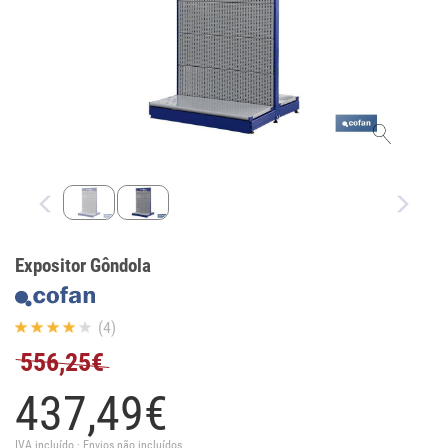
Expositor Gôndola
(4)
556,25€
437,
49
€
IVA incluído · Envios não incluídos