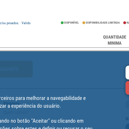
e/ou pesados. · Valido
DISPONÍVEL
DISPONIBILIDADE LIMITADA
N
QUANTIDADE
MINIMA
SEGUINTE
rceiros para melhorar a navegabilidade e
Empresa
zar a experiência do usuário.
Quem somos?
N
ando no botão "Aceitar" ou clicando em
Onde estamos?
ções sobre estes e definir ou recusar o seu