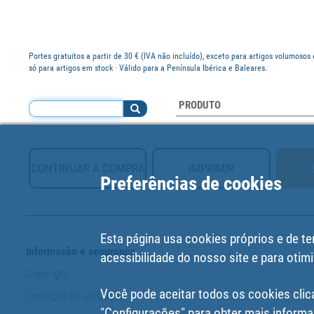
Portes gratuitos a partir de 30 € (IVA não incluído), exceto para artigos volumosos 
só para artigos em stock · Válido para a Península Ibérica e Baleares.
PRODUTO
CONTINUAR A COMPRA
IMPRIMIR
Preferências de cookies
Esta página usa cookies próprios e de te
Informação e segurança
acessibilidade do nosso site e para otimi
Copyright
Você pode aceitar todos os cookies clic
Condição de utilização
"Configurações"
para obter mais informa