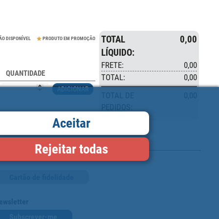
TOTAL
0,00
ÃO DISPONÍVEL
PRODUTO EM PROMOÇÃO
LÍQUIDO:
FRETE:
0,00
QUANTIDADE
TOTAL:
0,00
ADICIONAR
TOTAL DE
0,00
PEDIDOS:
Aceitar
Rejeitar todas
Cartão de fidelidade
ewsletter
Subscrever-me