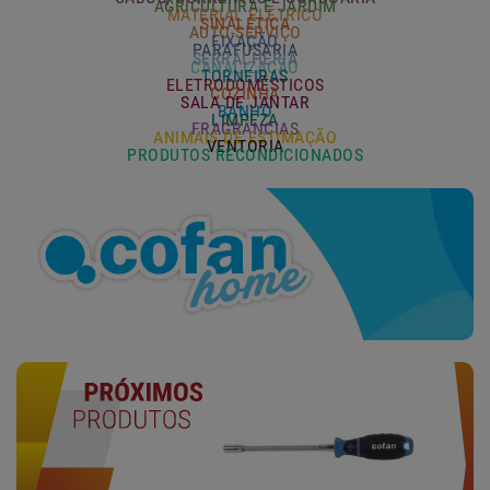
AGRICULTURA E JARDIM
MATERIAL ELÉTRICO
SINALÉTICA
AUTO-SERVIÇO
FIXAÇÃO
PARAFUSARIA
SERRALHERIA
CANALIZAÇÃO
TORNEIRAS
ELETRODOMÉSTICOS
COZINHA
SALA DE JANTAR
BANHO
LIMPEZA
FRAGRÂNCIAS
ANIMAIS DE ESTIMAÇÃO
VENTORIA
PRODUTOS RECONDICIONADOS