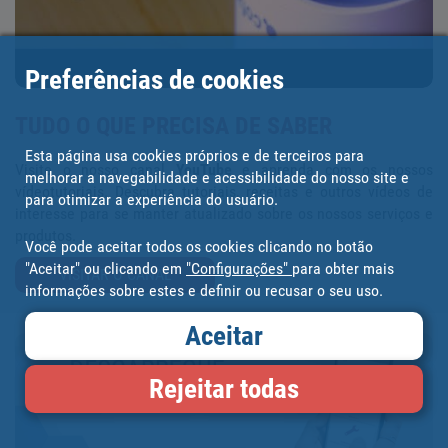
Preferências de cookies
TUDO O QUE PRECISA DE SABER
Esta página usa cookies próprios e de terceiros para
Visite o nosso canal
YouTube
e aprenda com os nossos
melhorar a navegabilidade e acessibilidade do nosso site e
vídeotutoriais. Descubra tutoriais, receitas e outros vídeos de
para otimizar a experiência do usuário.
interesse para se manter atualizado sobre os nossos serviços e
produtos.
Você pode aceitar todos os cookies clicando no botão
"Aceitar" ou clicando em
"Configurações"
para obter mais
VISITAR O CANAL
informações sobre estes e definir ou recusar o seu uso.
Aceitar
Rejeitar todas