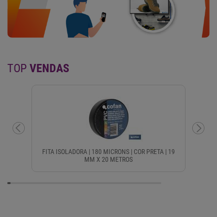
TOP
VENDAS
FITA ISOLADORA | 180 MICRONS | COR PRETA | 19
GU
MM X 20 METROS
S
CO