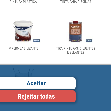
PINTURA PLÁSTICA
TINTA PARA PISCINAS
IMPERMEABILIZANTE
TIRA PINTURAS, DILUENTES
E SELANTES
Aceitar
Rejeitar todas
SACOS / BIG BAG