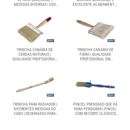
MEDIDAS DIVERSAS | USO
EXCELENTE ACABAMENTO |
PROFISSIONAL PARA TODOS
MEDIDAS DIVERSAS
OS TIPOS DE TINTAS
TRINCHA CANÁRIA DE
TRINCHA CANÁRIA DE
CERDAS NATURAIS |
FIBRA | QUALIDADE
QUALIDADE PROFISSIONAL
PROFISSIONAL EM
EM TRABALHOS DE
TRABALHOS DE PINTURA |
PINTURA | ACABAMENTO
ACABAMENTO FINO E
FINO E SUAVE
SUAVE
TRINCHA PARA RADIADOR |
PINCEL PRENSADO QUE DÁ
DIFERENTES MEDIDAS DO
PARA PENDURAR | PINCEL
CABO | DESENHADA PARA
COM RECORTE CLÁSSICO
PINTAR RADIADORES
PARA PINTOR | DIFERENTES
MEDIDAS