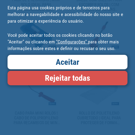
ROLO IDEAL PARA
ESCORRER ROLOS | COM
Esta página usa cookies próprios e de terceiros para
ESMALTAGEM OU
PEGAS METÁLICAS
melhorar a navegabilidade e acessibilidade do nosso site e
ENVERNIZAR | SISTEMA
INCORPORADAS | ESPECIAL
ANTI-GOTA
PARA USO PROFISSIONAL
para otimizar a experiência do usuário.
Você pode aceitar todos os cookies clicando no botão
"Aceitar" ou clicando em
"Configurações"
para obter mais
informações sobre estes e definir ou recusar o seu uso.
KIT DE ESMALTAR
CABO DE EXTENSÃO DE
Aceitar
COMPOSTO POR ROLO DE
ALUMÍNIO | CABO DE
ESPUMA E BANDEJA |
EXTENSÃO TELESCÓPICO
DIMENSÕES DO BALDE 16 X
PARA PINTAR | DIFERENTES
Rejeitar todas
31 | ROLO MEDE 11 CM
MEDIDAS
CABO PARA MINI ROLOS |
ROLLO DE POLIETILENO
CABO DE POLIPROPILENO
CUBRETODO | IDEAL PARA
PARA RECAMBIOS DE MINI
PROTEGER DE FORMA
ROLOS | DIFERENTES
RÁPIDA Y RESISTENTE
MEDIDAS