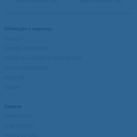
SUELO | PARA ROLLO DE
PARED | PARA ROLLO DE
PAPEL | TAMAÑO
PAPEL | TAMAÑO
INDUSTRIAL
INDUSTRIAL
Informação e segurança
Copyright
Condição de utilização
Política de protecção de dados pessoais
O nosso compromisso
Mapa Web
Cookies
Empresa
Quem somos?
Onde estamos?
História da Cofan