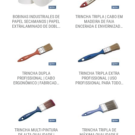
BOBINAS INDUSTRIALES DE
TRINCHA TRIPLA | CABO EM
PAPEL SECAMANOS | PAPEL
MADEIRA DE FAIA
EXTRALAMINADO DE DOBLE
ENCERADA E ENVERNIZADA
CAPA | PACK DE 2 O 6
| PARA TRABALHOS DE
UNIDADES
BRICOLAGEM
TRINCHA DUPLA
TRINCHA TRIPLA EXTRA
PROFISSIONAL | CABO
PROFISSIONAL | USO
ERGONÓMICO | FABRICADO
PROFISSIONAL PARA TODOS
EM POLIPROPILENO
OS TIPOS DE TINTAS |
MEDIDAS DIVERSAS
TRINCHA MULTI-PINTURA
TRINCHA TRIPLA DE
DE ALTA QUALIDADE |
MÁXIMA QUALIDADE E