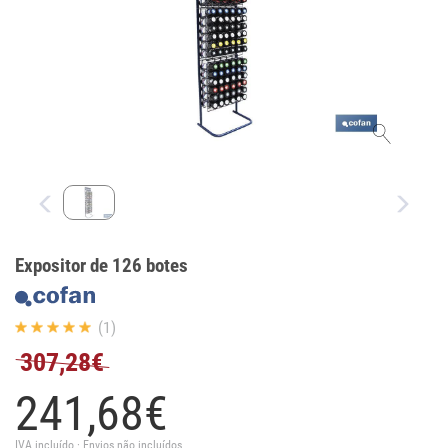
Expositor de 126 botes
(1)
307,28€
241,
68
€
IVA incluído · Envios não incluídos