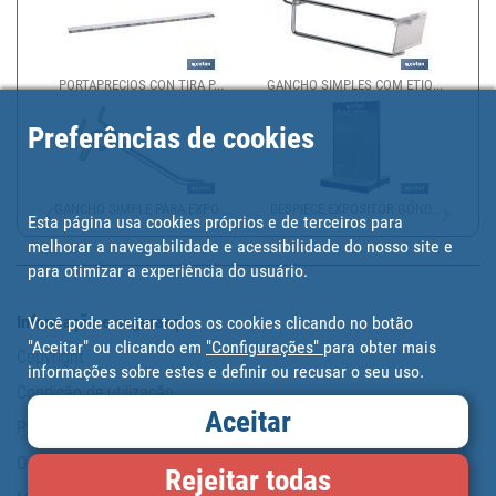
PORTAPRECIOS CON TIRA P...
GANCHO SIMPLES COM ETIQ...
GA
Preferências de cookies
GANCHO SIMPLE PARA EXPO...
DESPIECE EXPOSITOR GÓND...
Esta página usa cookies próprios e de terceiros para
melhorar a navegabilidade e acessibilidade do nosso site e
para otimizar a experiência do usuário.
Informação e segurança
Você pode aceitar todos os cookies clicando no botão
"Aceitar" ou clicando em
"Configurações"
para obter mais
Copyright
informações sobre estes e definir ou recusar o seu uso.
Condição de utilização
Aceitar
Política de protecção de dados pessoais
O nosso compromisso
Rejeitar todas