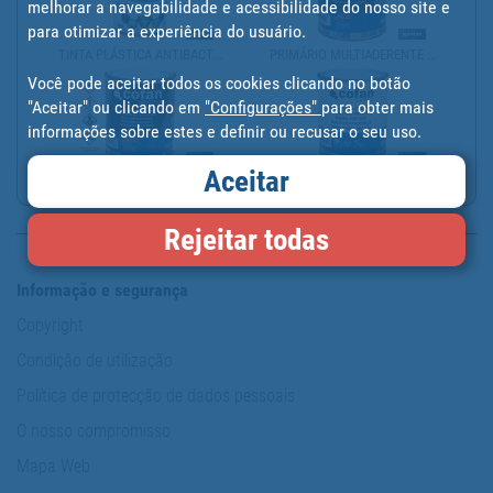
melhorar a navegabilidade e acessibilidade do nosso site e
para otimizar a experiência do usuário.
TINTA PLÁSTICA ANTIBACT...
PRIMÁRIO MULTIADERENTE ...
Você pode aceitar todos os cookies clicando no botão
"Aceitar" ou clicando em
"Configurações"
para obter mais
informações sobre estes e definir ou recusar o seu uso.
Aceitar
PRIMÁRIO MULTIADERENTE ...
ESMALTE À BASE DE ÁGUA ...
Rejeitar todas
Informação e segurança
Copyright
Condição de utilização
Política de protecção de dados pessoais
O nosso compromisso
Mapa Web