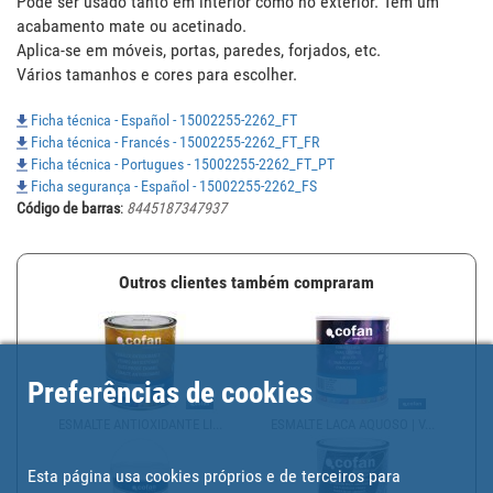
Pode ser usado tanto em interior como no exterior. Tem um 
acabamento mate ou acetinado.

Aplica-se em móveis, portas, paredes, forjados, etc.

Vários tamanhos e cores para escolher.
Ficha técnica - Español - 15002255-2262_FT
Ficha técnica - Francés - 15002255-2262_FT_FR
Ficha técnica - Portugues - 15002255-2262_FT_PT
Ficha segurança - Español - 15002255-2262_FS
Código de barras
:
8445187347937
Outros clientes também compraram
Preferências de cookies
ESMALTE ANTIOXIDANTE LI...
ESMALTE LACA AQUOSO | V...
Esta página usa cookies próprios e de terceiros para