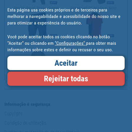
PANTALÓN DE TRABAJO MOD...
BERMUDAS DE TRABAJO MOD...
Esta página usa cookies próprios e de terceiros para
melhorar a navegabilidade e acessibilidade do nosso site e
para otimizar a experiência do usuário.
Você pode aceitar todos os cookies clicando no botão
BERMUDAS DE TRABAJO MOD...
POLO DE TRABAJO MODELO ...
"Aceitar" ou clicando em
"Configurações"
para obter mais
informações sobre estes e definir ou recusar o seu uso.
Aceitar
SUDADERA DE TRABAJO CON...
Rejeitar todas
Informação e segurança
Copyright
Condição de utilização