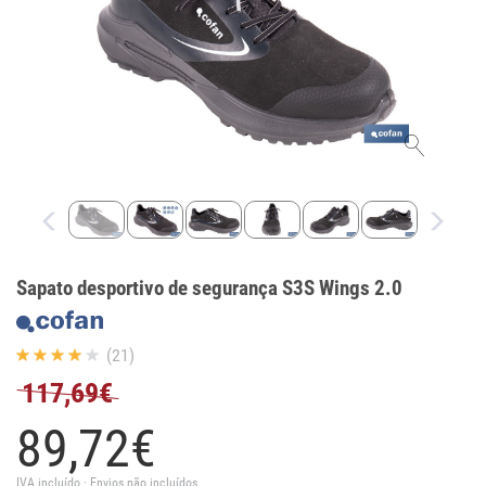
Sapato desportivo de segurança S3S Wings 2.0
(21)
117,69€
89,
72
€
IVA incluído · Envios não incluídos