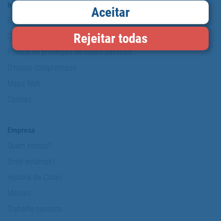
Informação e segurança
Aceitar
Copyright
Rejeitar todas
Condição de utilização
Política de protecção de dados pessoais
O nosso compromisso
Mapa Web
Cookies
Empresa
Quem somos?
Onde estamos?
História da Cofan
Marcas
Trabalhe conosco