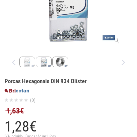
Porcas Hexagonais DIN 934 Blíster
(0)
1,63€
1,
28
€
IVA incluído · Envios não incluídos