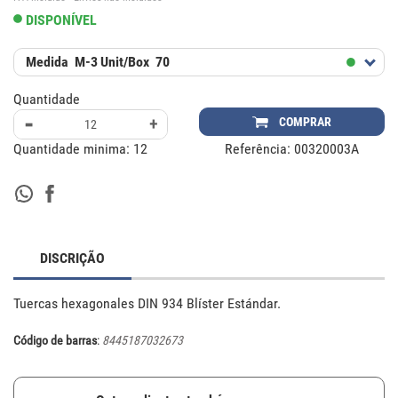
DISPONÍVEL
Medida
M-3
Unit/Box
70
Quantidade
-
+
COMPRAR
Quantidade minima:
12
Referência:
00320003A
DISCRIÇÃO
Tuercas hexagonales DIN 934 Blíster Estándar.
Código de barras
:
8445187032673