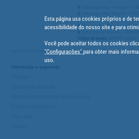
Ficha segurança - Portugues - 1
Ficha segurança - Español - 150
Esta página usa cookies próprios e de te
Ficha técnica - Español - 150000
Ficha técnica - Portugues - 1500
acessibilidade do nosso site e para otimi
Ficha técnica - Francés - 150000
Código de barras
:
8445187160826
Você pode aceitar todos os cookies clic
"Configurações"
para obter mais informa
uso.
Informação e segurança
Copyright
Condição de utilização
Política de protecção de dados pessoais
O nosso compromisso
Mapa Web
Cookies