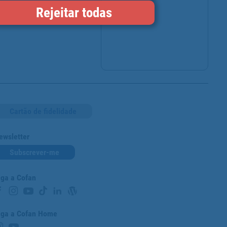
Rejeitar todas
Cartão de fidelidade
ewsletter
Subscrever-me
iga a Cofan
iga a Cofan Home