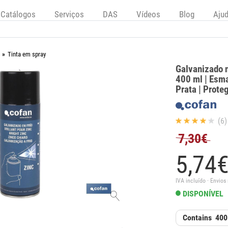
Catálogos
Serviços
DAS
Vídeos
Blog
Aju
Tinta em spray
Galvanizado 
400 ml | Esma
Prata | Prote
(6)
7,30€
5,
74
IVA incluído · Envios
DISPONÍVEL
Contains
400