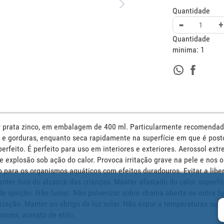
Quantidade
-
+
Quantidade
minima:
1
or prata zinco, em embalagem de 400 ml. Particularmente recomendad
s e gorduras, enquanto seca rapidamente na superfície em que é post
rfeito. É perfeito para uso em interiores e exteriores. Aerossol ext
e explosão sob ação do calor. Provoca irritação grave na pele e nos o
o para os organismos aquáticos com efeitos duradouros. Evitar a libe
anter fora do alcance das crianças. Manter afastado do calor, superfíci
e ignição. Não fumar. Não pulverizar sobre chama aberta ou outra fon
ação. Manter ao abrigo da luz solar. Não expor a temperaturas super
nona, acetato de etilo.