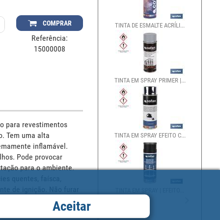
COMPRAR
TINTA DE ESMALTE ACRÍLI...
Referência:
15000008
TINTA EM SPRAY PRIMER |...
o para revestimentos 
o. Tem uma alta 
TINTA EM SPRAY EFEITO C...
remamente inflamável. 
lhos. Pode provocar 
rtação para o ambiente. 
es quentes, faísca, 
te de ignição. Não furar 
TINTA EM SPRAY | EFEITO...
iores a 50 °C/122°F. 
Aceitar