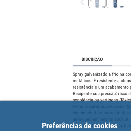
DISCRIÇÃO
Spray galvanizado a frio na c
metálicos. É resistente a óleo
resistência e um acabamento pe
Recipente sob pressão: risco d
sonolência ou vertigens. Tóxic
Evitar respirar os aerossóis. M
chama aberta e outras fontes d
nem queimar, mesmo após utiliz
Preferências de cookies
Contém acetato de metilo, buta