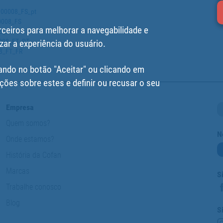
5000008_FS_pt
00008_FS
rceiros para melhorar a navegabilidade e
08_FT
0008_FT_PT
zar a experiência do usuário.
08_FT_FR
ando no botão "Aceitar" ou clicando em
ções sobre estes e definir ou recusar o seu
Empresa
Quem somos?
N
Onde estamos?
História da Cofan
Marcas
S
Trabalhe conosco
Blog
S