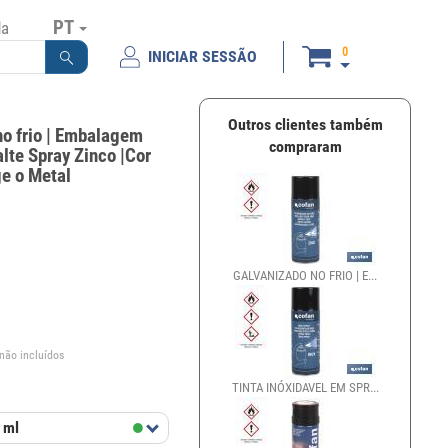
PT
da
0
INICIAR SESSÃO
Outros clientes também
no frio | Embalagem
compraram
lte Spray Zinco |Cor
ge o Metal
GALVANIZADO NO FRIO | E...
€
 não incluídos
TINTA INÓXIDAVEL EM SPR...
 ml