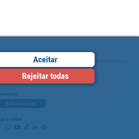
Aceitar
Rejeitar todas
Cartão de fidelidade
ewsletter
Subscrever-me
iga a Cofan