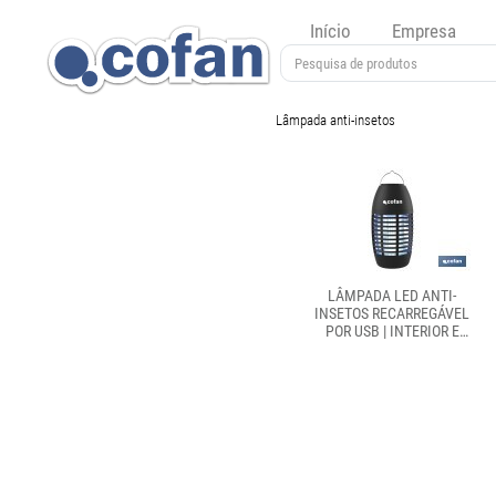
Início
Empresa
Lâmpada anti-insetos
LÂMPADA LED ANTI-
INSETOS RECARREGÁVEL
POR USB | INTERIOR E
EXTERIOR | COBERTURA DE
80 M² | À PROVA DE ÁGUA
IPX4 | LUZ UV DE ALTA
POTÊNCIA | IDEAL PARA
CAMPISMO, CHURRASCO E
JARDIM