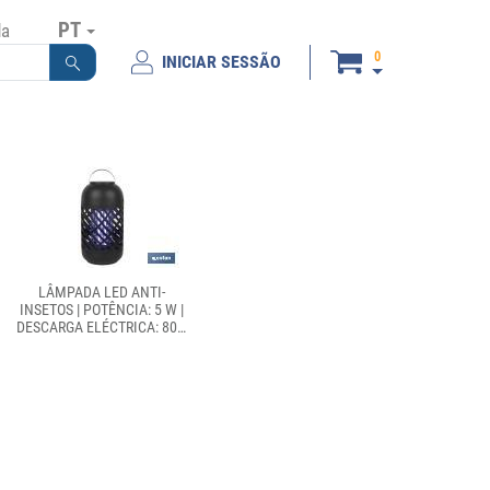
PT
da
0
INICIAR SESSÃO
LÂMPADA LED ANTI-
INSETOS | POTÊNCIA: 5 W |
DESCARGA ELÉCTRICA: 800-
1000 V | ÁREA: 60 M² |
PROTEJA-SE CONTRA OS
INSETOS