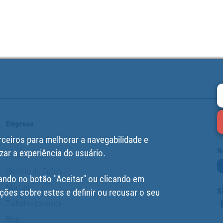
Empresa
rceiros para melhorar a navegabilidade e
Quem somos?
N
zar a experiência do usuário.
Onde estamos?
História da Cofan
ando no botão "Aceitar" ou clicando em
Marcas
S
ções sobre estes e definir ou recusar o seu
Trabalhe conosco
Blog