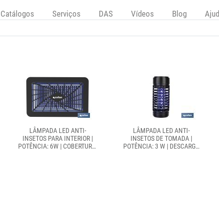
Catálogos
Serviços
DAS
Vídeos
Blog
Aju
LÂMPADA LED ANTI-
LÂMPADA LED ANTI-
INSETOS PARA INTERIOR |
INSETOS DE TOMADA |
POTÊNCIA: 6W | COBERTURA:
POTÊNCIA: 3 W | DESCARGA
150 M² | LUZ UV-A DUPLA
ELÉCTRICA: 1200 V | ÁREA:
365+395NM |
50 M² | PROTEJA-SE CONTRA
ALIMENTAÇÃO: USB |
OS INSETOS
FIXAÇÃO NA PAREDE