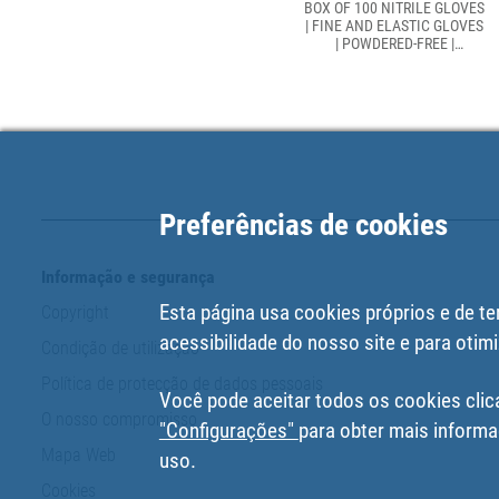
BOX OF 100 NITRILE GLOVES
| FINE AND ELASTIC GLOVES
| POWDERED-FREE |
COMFORTABLE AND
PLEASANT TO THE TOUCH
Preferências de cookies
Informação e segurança
Esta página usa cookies próprios e de te
Copyright
acessibilidade do nosso site e para otimi
Condição de utilização
Política de protecção de dados pessoais
Você pode aceitar todos os cookies clic
O nosso compromisso
"Configurações"
para obter mais informa
Mapa Web
uso.
Cookies