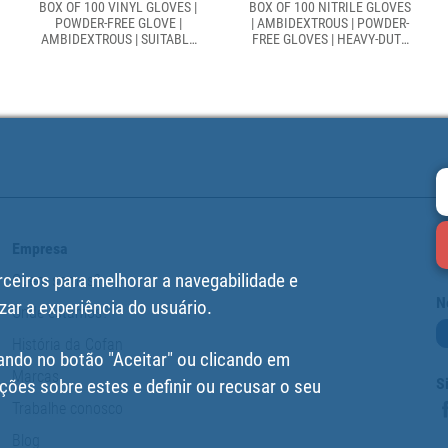
BOX OF 100 VINYL GLOVES |
BOX OF 100 NITRILE GLOVES
POWDER-FREE GLOVE |
| AMBIDEXTROUS | POWDER-
AMBIDEXTROUS | SUITABLE
FREE GLOVES | HEAVY-DUTY
FOR FOOD USE | ELASTIC
AND TOUGH GLOVES
AND TOUGH GLOVES
Empresa
rceiros para melhorar a navegabilidade e
Quem somos?
N
zar a experiência do usuário.
Onde estamos?
História da Cofan
ando no botão "Aceitar" ou clicando em
Marcas
S
ções sobre estes e definir ou recusar o seu
Trabalhe conosco
Blog