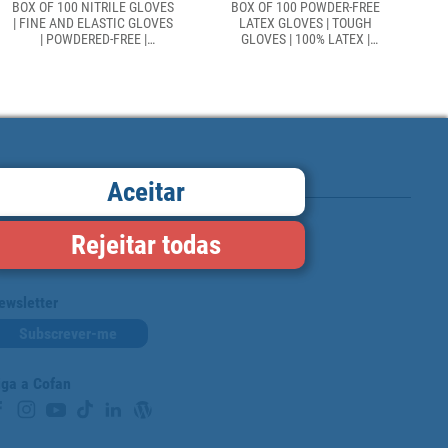
BOX OF 100 NITRILE GLOVES
BOX OF 100 POWDER-FREE
| FINE AND ELASTIC GLOVES
LATEX GLOVES | TOUGH
| POWDERED-FREE |
GLOVES | 100% LATEX |
COMFORTABLE AND
GLOVE DISPENSER
PLEASANT TO THE TOUCH
Aceitar
Rejeitar todas
Cartão de fidelidade
ewsletter
Subscrever-me
iga a Cofan