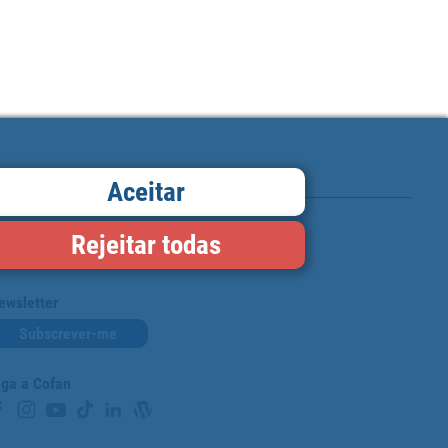
Aceitar
Rejeitar todas
Cartão de fidelidade
ewsletter
Subscrever-me
iga a Cofan