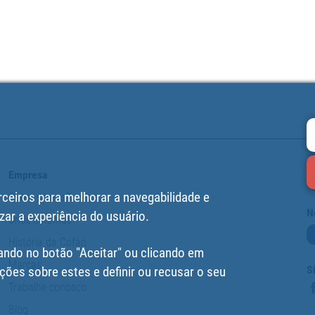
Empresa
rceiros para melhorar a navegabilidade e
Quem somos?
N
zar a experiência do usuário.
Onde estamos?
História da Cofan
ando no botão "Aceitar" ou clicando em
Marcas
S
ções sobre estes e definir ou recusar o seu
Trabalhe conosco
Blog