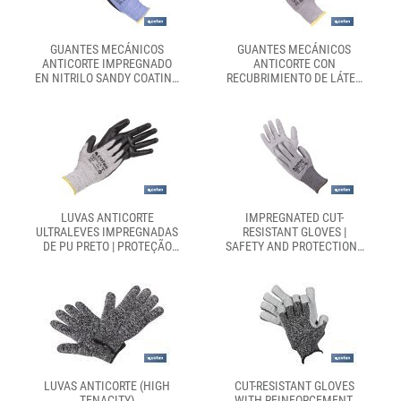
GUANTES MECÁNICOS
GUANTES MECÁNICOS
ANTICORTE IMPREGNADO
ANTICORTE CON
EN NITRILO SANDY COATING
RECUBRIMIENTO DE LÁTEX
| CONFORME CON EN
RUGOSO | CONFORME CON
388:2016 | DISPONIBLE
EN 388:2016 | DISPONIBLE
DESDE LA TALLA 6 HASTA
DESDE LA TALLA 6 HASTA
LA 11
LA 10
LUVAS ANTICORTE
IMPREGNATED CUT-
ULTRALEVES IMPREGNADAS
RESISTANT GLOVES |
DE PU PRETO | PROTEÇÃO
SAFETY AND PROTECTION |
MECÂNICA | EN 388 4X43D -
IDEAL FOR CUTTING
EN 21420 | DISPONÍVEL DO
TAMANHO 7 AO TAMANHO
11
LUVAS ANTICORTE (HIGH
CUT-RESISTANT GLOVES
TENACITY)
WITH REINFORCEMENT,