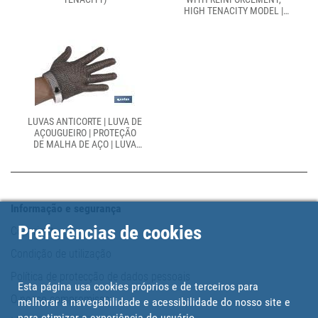
HIGH TENACITY MODEL |
MAXIMUM CUT RESISTANCE
| HIGH ABRASION
RESISTANCE
LUVAS ANTICORTE | LUVA DE
AÇOUGUEIRO | PROTEÇÃO
DE MALHA DE AÇO | LUVA
DE METAL PARA TRABALHO
DE SEGURANÇA
Informação e segurança
Preferências de cookies
Copyright
Condição de utilização
Política de protecção de dados pessoais
Esta página usa cookies próprios e de terceiros para
O nosso compromisso
melhorar a navegabilidade e acessibilidade do nosso site e
para otimizar a experiência do usuário.