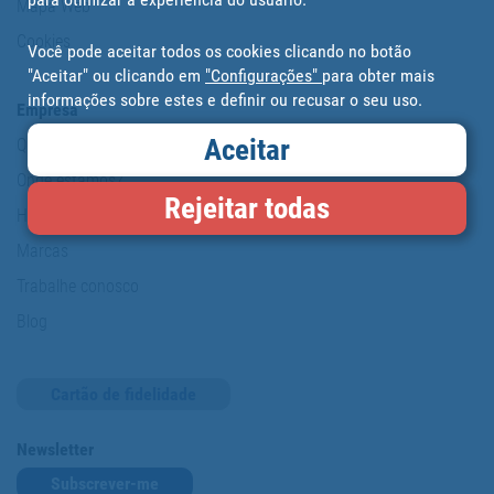
Mapa Web
Cookies
Você pode aceitar todos os cookies clicando no botão
"Aceitar" ou clicando em
"Configurações"
para obter mais
informações sobre estes e definir ou recusar o seu uso.
Empresa
Aceitar
Quem somos?
Onde estamos?
Rejeitar todas
História da Cofan
Marcas
Trabalhe conosco
Blog
Cartão de fidelidade
Newsletter
Subscrever-me