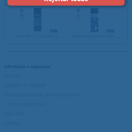
VERNIZ EM SPRAY | BRILH...
PISTOLA PARA SPRAY | UN...
TINTA PROTETORA ESPECIA...
COBRE MANCHAS EM SPRAY ...
Informação e segurança
Copyright
Condição de utilização
Política de protecção de dados pessoais
O nosso compromisso
Mapa Web
Cookies