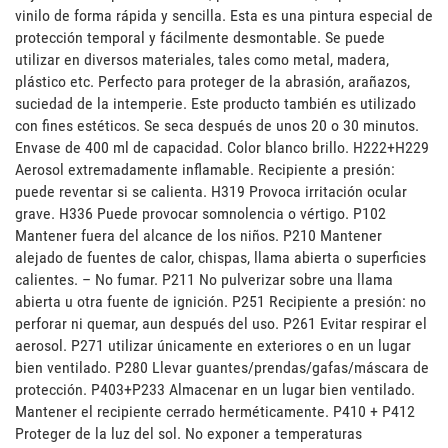
vinilo de forma rápida y sencilla. Esta es una pintura especial de 
protección temporal y fácilmente desmontable. Se puede 
utilizar en diversos materiales, tales como metal, madera, 
plástico etc. Perfecto para proteger de la abrasión, arañazos, 
suciedad de la intemperie. Este producto también es utilizado 
con fines estéticos. Se seca después de unos 20 o 30 minutos. 
Envase de 400 ml de capacidad. Color blanco brillo. H222+H229 
Aerosol extremadamente inflamable. Recipiente a presión: 
puede reventar si se calienta. H319 Provoca irritación ocular 
grave. H336 Puede provocar somnolencia o vértigo. P102 
Mantener fuera del alcance de los niños. P210 Mantener 
alejado de fuentes de calor, chispas, llama abierta o superficies 
calientes. – No fumar. P211 No pulverizar sobre una llama 
abierta u otra fuente de ignición. P251 Recipiente a presión: no 
perforar ni quemar, aun después del uso. P261 Evitar respirar el 
aerosol. P271 utilizar únicamente en exteriores o en un lugar 
bien ventilado. P280 Llevar guantes/prendas/gafas/máscara de 
protección. P403+P233 Almacenar en un lugar bien ventilado. 
Mantener el recipiente cerrado herméticamente. P410 + P412 
Proteger de la luz del sol. No exponer a temperaturas 