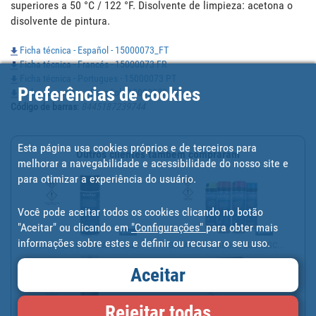
superiores a 50 °C / 122 °F. Disolvente de limpieza: acetona o 
disolvente de pintura.
Ficha técnica - Español - 15000073_FT
Ficha técnica - Francés - 15000073 FR
Ficha técnica - Portugues - 15000073 PT
Preferências de cookies
Ficha segurança - Español - 15000073_FS
Código de barras
:
8445187239744
Esta página usa cookies próprios e de terceiros para
Outros clientes também compraram
melhorar a navegabilidade e acessibilidade do nosso site e
para otimizar a experiência do usuário.
Você pode aceitar todos os cookies clicando no botão
"Aceitar" ou clicando em
"Configurações"
para obter mais
informações sobre estes e definir ou recusar o seu uso.
TINTA EM SPRAY ANTÍ CAL...
SPRAY MARCADOR FLUORESC...
Aceitar
Rejeitar todas