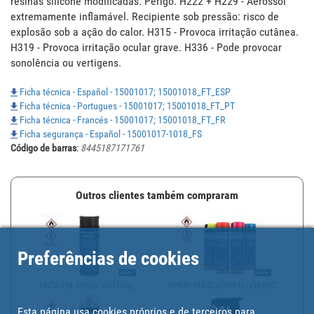
resinas silicone modificadas. Perigo: H222 + H229 - Aerossol 
extremamente inflamável. Recipiente sob pressão: risco de 
explosão sob a ação do calor. H315 - Provoca irritação cutânea. 
H319 - Provoca irritação ocular grave. H336 - Pode provocar 
sonolência ou vertigens.
Ficha técnica - Español - 15001017; 15001018_FT_ESP
Ficha técnica - Portugues - 15001017; 15001018_FT_PT
Ficha técnica - Francés - 15001017; 15001018_FT_FR
Ficha segurança - Español - 15001017-1018_FS
Código de barras
:
8445187171761
Outros clientes também compraram
Preferências de cookies
TINTA EM SPRAY ANTÍ CAL...
SPRAY MARCADOR FLUORESC...
Esta página usa cookies próprios e de terceiros para