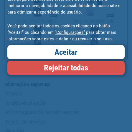
melhorar a navegabilidade e acessibilidade do nosso site e
para otimizar a experiência do usuário.
VERNIZ EM SPRAY | BRILH...
PISTOLA PARA SPRAY | UN...
Você pode aceitar todos os cookies clicando no botão
"Aceitar" ou clicando em
"Configurações"
para obter mais
informações sobre estes e definir ou recusar o seu uso.
Aceitar
TINTA PROTETORA ESPECIA...
COBRE MANCHAS EM SPRAY ...
Rejeitar todas
Informação e segurança
Copyright
Condição de utilização
Política de protecção de dados pessoais
O nosso compromisso
Mapa Web