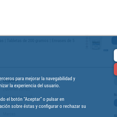
as | Tabletas de 200 gramos | Envases de 5
terceros para mejorar la navegabilidad y
Empresa
izar la experiencia del usuario.
¿Quiénes somos?
N
¿Dónde estamos?
do el botón “Aceptar” o pulsar en
Historia Cofan
ción sobre éstas y configurar o rechazar su
Marcas
S