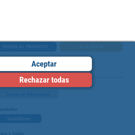
VOLVER AL PRODUCTO
Aceptar
Rechazar todas
Tarjeta de fidelización
ewsletter
Suscribirme
igue a Cofan