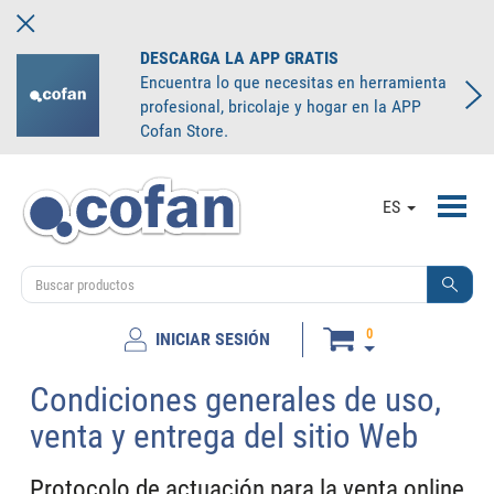
DESCARGA LA APP GRATIS
Encuentra lo que necesitas en herramienta
profesional, bricolaje y hogar en la APP
Cofan Store.
Toggl
ES
navig
0
INICIAR SESIÓN
Condiciones generales de uso,
venta y entrega del sitio Web
Protocolo de actuación para la venta online