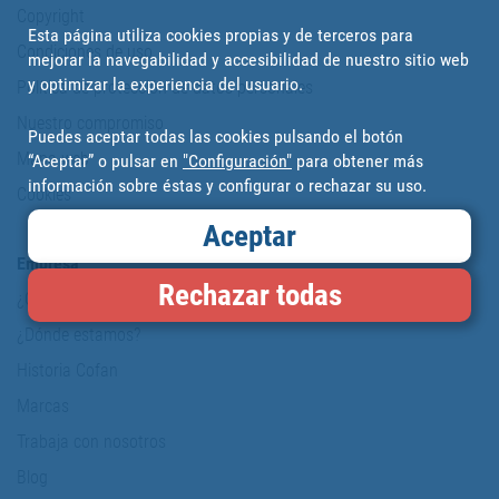
Copyright
Esta página utiliza cookies propias y de terceros para
Condiciones de uso
mejorar la navegabilidad y accesibilidad de nuestro sitio web
y optimizar la experiencia del usuario.
Política de protección de datos personales
Nuestro compromiso
Puedes aceptar todas las cookies pulsando el botón
Mapa web
“Aceptar” o pulsar en
"Configuración"
para obtener más
información sobre éstas y configurar o rechazar su uso.
Cookies
Aceptar
Empresa
Rechazar todas
¿Quiénes somos?
¿Dónde estamos?
Historia Cofan
Marcas
Trabaja con nosotros
Blog