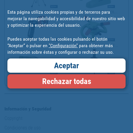
Esta página utiliza cookies propias y de terceros para
ASPERSOR 4 POSICIONES |...
ASPERSOR DE RIEGO OSCIL...
mejorar la navegabilidad y accesibilidad de nuestro sitio web
y optimizar la experiencia del usuario.
Puedes aceptar todas las cookies pulsando el botón
“Aceptar” o pulsar en
"Configuración"
para obtener más
PISTOLA DE RIEGO CON CO...
ASPERSOR ROTACIONAL DE ...
información sobre éstas y configurar o rechazar su uso.
Aceptar
ASPERSOR OSCILANTE REGU...
ASPERSOR SECTORIAL DIRE...
Rechazar todas
Información y Seguridad
Copyright
Condiciones de uso