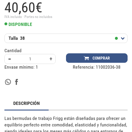
40,
60
€
IVA incluido · Portes no incluidos
DISPONIBLE
Talla
38
Cantidad
-
+
COMPRAR
Envase mínimo:
1
Referencia:
11002036-38
DESCRIPCIÓN
Las bermudas de trabajo Frigg están diseñadas para ofrecer un 
equilibrio perfecto entre comodidad, elasticidad y funcionalidad, 
siendo ideales para los meses más cálidos o para entornos de 