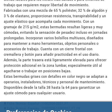
trabajo que requieren mayor libertad de movimiento. 

Fabricadas con una mezcla de 65 % poliéster, 32 % de algodón y 
3 % de elastano, proporcionan resistencia, transpirabilidad y un 
ajuste elástico que acompaña cada movimiento. Con un 
gramaje de 215 g/m2, estas bermudas resultan ligeras y muy 
cómodas, evitando la sensación de pesadez incluso en jornadas 
prolongadas. Incorporan varios bolsillos multiusos, diseñados 
para mantener a mano herramientas, objetos personales o 
accesorios de trabajo. Cuenta con un cierre frontal con 
cremallera y botón para añadir practicidad en el uso diario. 
Además, la parte trasera está ligeramente elevada para ofrecer 
protección adicional en la zona lumbar, especialmente útil al 
agacharse o trabajar en posiciones bajas. 

Estas bermudas grises con detalles en color negro se adaptan a 
operarios, instaladores, técnicos y personal de mantenimiento. 
Disponibles desde la talla 38 hasta la 64 para garantizar un 
ajuste cómodo para cualquier usuario.
Ficha Técnica - Español - 11002036-2037_FT
Ficha Técnica - Francés - 11002036-11002037_FT_FR