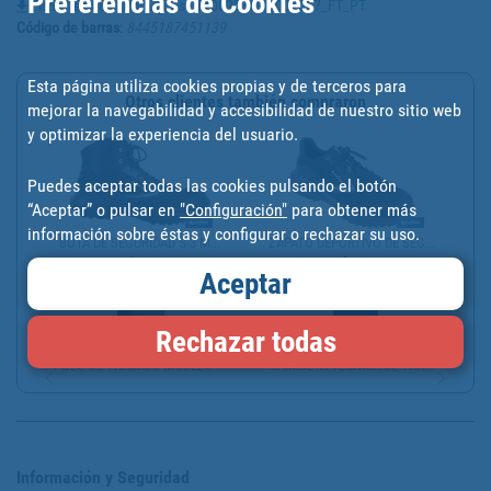
Preferencias de Cookies
Ficha Técnica - Portugues - 11002036-11002037_FT_PT
Código de barras
:
8445187451139
Esta página utiliza cookies propias y de terceros para
Otros clientes también compraron
mejorar la navegabilidad y accesibilidad de nuestro sitio web
y optimizar la experiencia del usuario.
Puedes aceptar todas las cookies pulsando el botón
“Aceptar” o pulsar en
"Configuración"
para obtener más
información sobre éstas y configurar o rechazar su uso.
BOTA DE SEGURIDAD S-3 M...
ZAPATO DEPORTIVO DE SEG...
Aceptar
Rechazar todas
POLO DE TRABAJO MODELO ...
CAMISETA TÉCNICA DE TRA...
Información y Seguridad