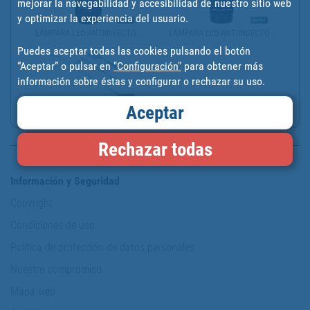
mejorar la navegabilidad y accesibilidad de nuestro sitio web
y optimizar la experiencia del usuario.
LÁMPARA LED ANTIINSECTO...
LÁMPARA LED ANTIINSECTO...
Puedes aceptar todas las cookies pulsando el botón
“Aceptar” o pulsar en
"Configuración"
para obtener más
información sobre éstas y configurar o rechazar su uso.
Aceptar
MATAMOSCAS AZULES CON M...
Rechazar todas
Información y Seguridad
Copyright
Condiciones de uso
Política de protección de datos personales
Nuestro compromiso
Mapa web