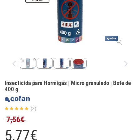
Insecticida para Hormigas | Micro granulado | Bote de
400 g
(8)
7,56€
5,
77
€