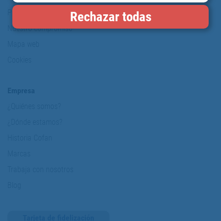
Política de protección de datos personales
Rechazar todas
Nuestro compromiso
Mapa web
Cookies
Empresa
¿Quiénes somos?
¿Dónde estamos?
Historia Cofan
Marcas
Trabaja con nosotros
Blog
Tarjeta de fidelización