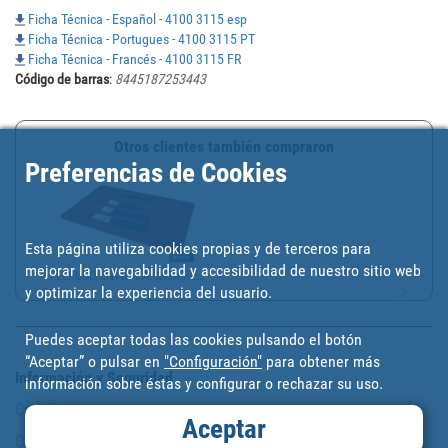
Ficha Técnica - Español - 4100 3115 esp
Ficha Técnica - Portugues - 4100 3115 PT
Ficha Técnica - Francés - 4100 3115 FR
Código de barras
:
8445187253443
Otros clientes también compraron
Preferencias de Cookies
Esta página utiliza cookies propias y de terceros para
mejorar la navegabilidad y accesibilidad de nuestro sitio web
FELPUDO ENTRADA CASA RE...
y optimizar la experiencia del usuario.
Puedes aceptar todas las cookies pulsando el botón
“Aceptar” o pulsar en
"Configuración"
para obtener más
Información y Seguridad
información sobre éstas y configurar o rechazar su uso.
Copyright
Aceptar
Condiciones de uso