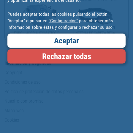
y optimizar la experiencia del usuario.
Puedes aceptar todas las cookies pulsando el botón
“Aceptar” o pulsar en
"Configuración"
para obtener más
información sobre éstas y configurar o rechazar su uso.
ENROLLADOR AUTOMÁTICO D...
LINTERNA DE CABEZA RECA...
Aceptar
Rechazar todas
Información y Seguridad
Copyright
Condiciones de uso
Política de protección de datos personales
Nuestro compromiso
Mapa web
Cookies