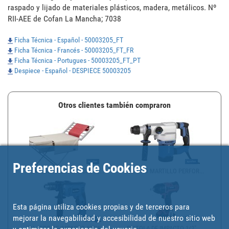
raspado y lijado de materiales plásticos, madera, metálicos. Nº 
RII-AEE de Cofan La Mancha; 7038
Ficha Técnica - Español - 50003205_FT
Ficha Técnica - Francés - 50003205_FT_FR
Ficha Técnica - Portugues - 50003205_FT_PT
Despiece - Español - DESPIECE 50003205
Otros clientes también compraron
Preferencias de Cookies
TENDEDERO EXTENSIBLE EL...
TALADRO MARTILLO PERFOR...
Esta página utiliza cookies propias y de terceros para
mejorar la navegabilidad y accesibilidad de nuestro sitio web
TALADRO DE IMPACTO 600W...
PISTOLA DE IMPACTO 1/2"...