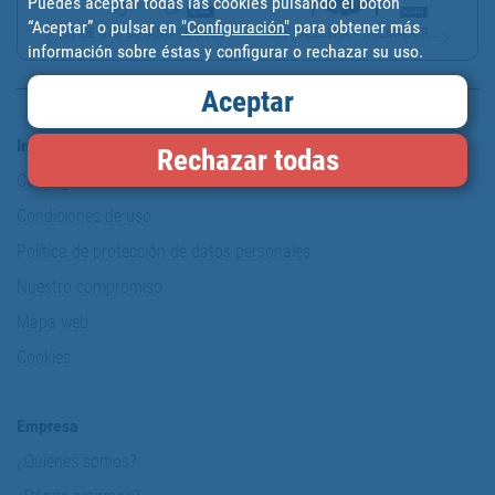
Puedes aceptar todas las cookies pulsando el botón
“Aceptar” o pulsar en
"Configuración"
para obtener más
KIT DE GAS BUTANO CON A...
KIT PAELLERA + QUEMADOR...
información sobre éstas y configurar o rechazar su uso.
Aceptar
Información y Seguridad
Rechazar todas
Copyright
Condiciones de uso
Política de protección de datos personales
Nuestro compromiso
Mapa web
Cookies
Empresa
¿Quiénes somos?