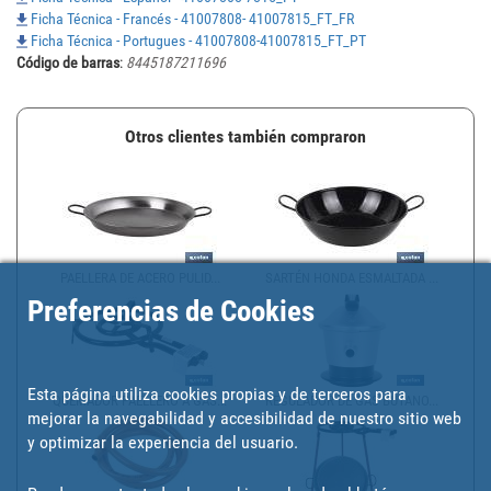
Ficha Técnica - Francés - 41007808- 41007815_FT_FR
Ficha Técnica - Portugues - 41007808-41007815_FT_PT
Código de barras
:
8445187211696
Otros clientes también compraron
PAELLERA DE ACERO PULID...
SARTÉN HONDA ESMALTADA ...
Preferencias de Cookies
Esta página utiliza cookies propias y de terceros para
QUEMADOR PAELLERO A GAS...
REGULADOR DE GAS BUTANO...
mejorar la navegabilidad y accesibilidad de nuestro sitio web
y optimizar la experiencia del usuario.