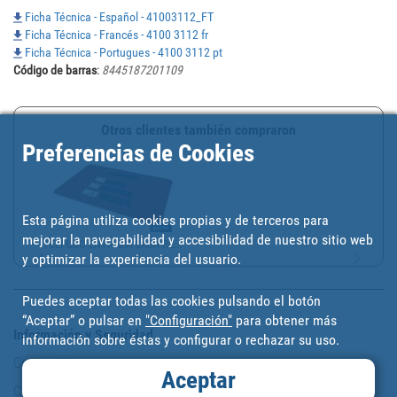
Ficha Técnica - Español - 41003112_FT
Ficha Técnica - Francés - 4100 3112 fr
Ficha Técnica - Portugues - 4100 3112 pt
Código de barras
:
8445187201109
Otros clientes también compraron
Preferencias de Cookies
Esta página utiliza cookies propias y de terceros para
mejorar la navegabilidad y accesibilidad de nuestro sitio web
FELPUDO ENTRADA CASA RE...
y optimizar la experiencia del usuario.
Puedes aceptar todas las cookies pulsando el botón
“Aceptar” o pulsar en
"Configuración"
para obtener más
Información y Seguridad
información sobre éstas y configurar o rechazar su uso.
Copyright
Aceptar
Condiciones de uso