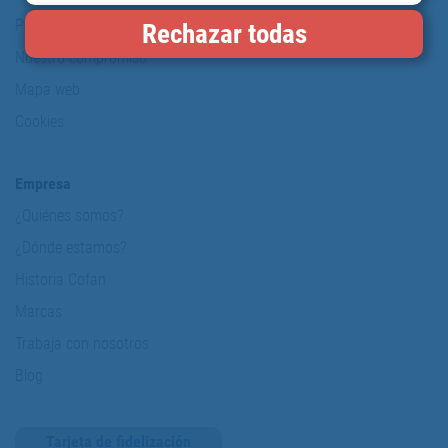
Política de protección de datos personales
Rechazar todas
Nuestro compromiso
Mapa web
Cookies
Empresa
¿Quiénes somos?
¿Dónde estamos?
Historia Cofan
Marcas
Trabaja con nosotros
Blog
Tarjeta de fidelización