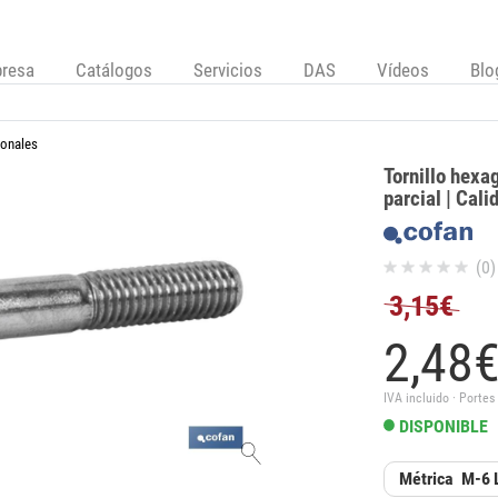
resa
Catálogos
Servicios
DAS
Vídeos
Blo
gonales
Tornillo hexa
parcial | Cal
(0)
3,15€
2,
48
IVA incluido · Portes
DISPONIBLE
Métrica
M-6