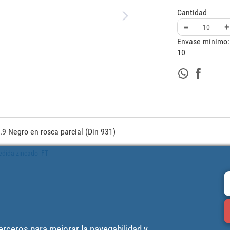
Cantidad
-
+
Envase mínimo:
10
.9 Negro en rosca parcial (Din 931)
edida zincado_FT
terceros para mejorar la navegabilidad y