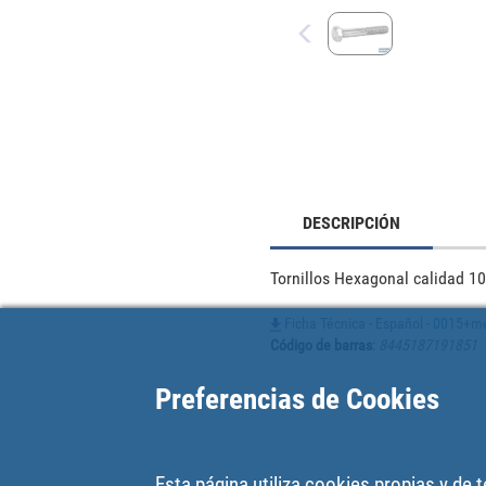
DESCRIPCIÓN
Tornillos Hexagonal calidad 10
Ficha Técnica - Español - 0015+m
Código de barras
:
8445187191851
Preferencias de Cookies
Esta página utiliza cookies propias y de 