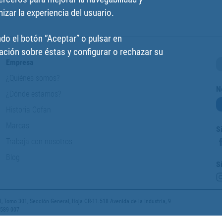
izar la experiencia del usuario.
do el botón “Aceptar” o pulsar en
ción sobre éstas y configurar o rechazar su
Empresa
¿Quiénes somos?
N
¿Dónde estamos?
Historia Cofan
Marcas
S
Trabaja con nosotros
Blog
S
 Tomo 301, Sección General, Hoja CR-11.518 Avenida de la Industria, 9
 589 007