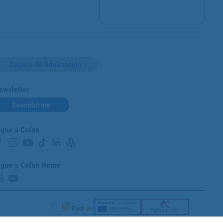
Tarjeta de fidelización
ewsletter
Suscribirme
igue a Cofan
igue a Cofan Home