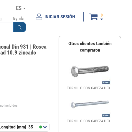
ES
0
INICIAR SESIÓN
g
Ayuda
Otros clientes también
gonal Din 931 | Rosca
compraron
idad 10.9 zincado
TORNILLO CON CABEZA HEX...
€
 no incluidos
TORNILLO CON CABEZA HEX...
Longitud [mm]
35