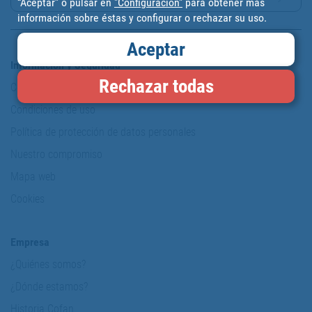
“Aceptar” o pulsar en
"Configuración"
para obtener más
información sobre éstas y configurar o rechazar su uso.
Aceptar
Información y Seguridad
Rechazar todas
Copyright
Condiciones de uso
Política de protección de datos personales
Nuestro compromiso
Mapa web
Cookies
Empresa
¿Quiénes somos?
¿Dónde estamos?
Historia Cofan