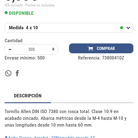
IVA incluido · Portes no incluidos
DISPONIBLE
Medida
4 x 10
Cantidad
-
+
COMPRAR
Envase mínimo:
500
Referencia:
73800410Z
DESCRIPCIÓN
Tornillo Allen DIN ISO 7380 con rosca total. Clase 10.9 en 
acabado zincado. Abarca métricas desde la M-4 hasta M-10 y 
unas longitudes desde 10 mm hasta 60 mm.
Ficha Técnica - Español - 7380+medida zincado_FT