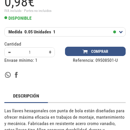
0,
98
€
IVA incluido · Portes no incluidos
DISPONIBLE
Medida
0.05
Unidades
1
Cantidad
-
+
COMPRAR
Envase mínimo:
1
Referencia:
09508501-U
DESCRIPCIÓN
Las llaves hexagonales con punta de bola están diseñadas para 
ofrecer máxima eficacia en trabajos de montaje, mantenimiento 
y mecánica. Fabricadas en resistente acero cromo vanadio, 
estas llaves tipo Allen aseguran durabilidad, dureza y 