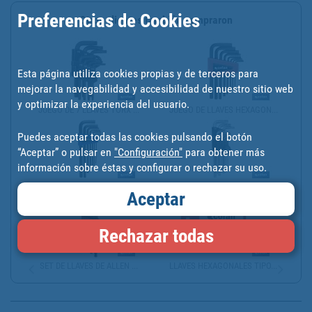
Preferencias de Cookies
Otros clientes también compraron
Esta página utiliza cookies propias y de terceros para
mejorar la navegabilidad y accesibilidad de nuestro sitio web
y optimizar la experiencia del usuario.
JUEGO DE 7 LLAVES TORX ...
JUEGO DE LLAVES HEXAGON...
Puedes aceptar todas las cookies pulsando el botón
“Aceptar” o pulsar en
"Configuración"
para obtener más
información sobre éstas y configurar o rechazar su uso.
JUEGO DE LLAVES HEXAGON...
JUEGO DE 9 LLAVES ACODA...
Aceptar
Rechazar todas
SET DE LLAVES DE ALLEN ...
LLAVES HEXAGONALES TIPO...