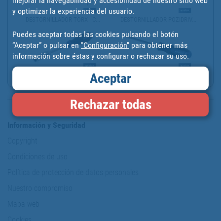
mejorar la navegabilidad y accesibilidad de nuestro sitio web
y optimizar la experiencia del usuario.
DESTORNILLADOR TORX | C...
DESTORNILLADOR POZIDRIV...
Puedes aceptar todas las cookies pulsando el botón
“Aceptar” o pulsar en
"Configuración"
para obtener más
información sobre éstas y configurar o rechazar su uso.
Aceptar
DESTORNILLADOR DE VASO ...
DESTORNILLADOR CORTO RE...
Rechazar todas
Información y Seguridad
Copyright
Condiciones de uso
Política de protección de datos personales
Nuestro compromiso
Mapa web
Cookies