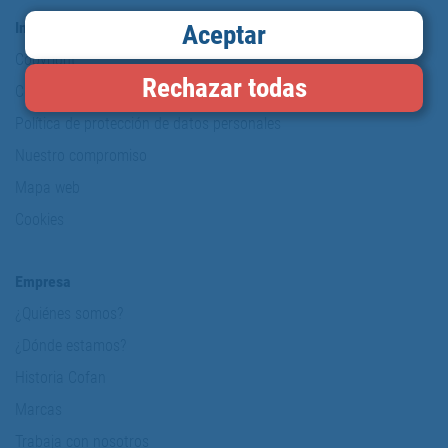
Información y Seguridad
Aceptar
Copyright
Rechazar todas
Condiciones de uso
Política de protección de datos personales
Nuestro compromiso
Mapa web
Cookies
Empresa
¿Quiénes somos?
¿Dónde estamos?
Historia Cofan
Marcas
Trabaja con nosotros