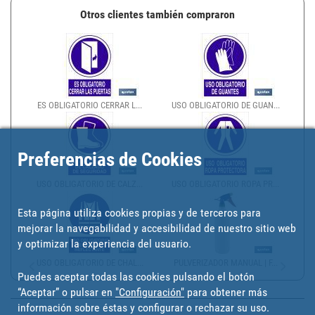
Otros clientes también compraron
ES OBLIGATORIO CERRAR L...
USO OBLIGATORIO DE GUAN...
Preferencias de Cookies
USO OBLIGATORIO DE CALZ...
USO OBLIGATORIO ROPA PR...
Esta página utiliza cookies propias y de terceros para
mejorar la navegabilidad y accesibilidad de nuestro sitio web
y optimizar la experiencia del usuario.
USO OBLIGATORIO DE CHAL...
PULVERIZADOR MANUAL | F...
Puedes aceptar todas las cookies pulsando el botón
“Aceptar” o pulsar en
"Configuración"
para obtener más
información sobre éstas y configurar o rechazar su uso.