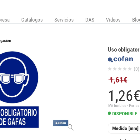
resa
Catálogos
Servicios
DAS
Vídeos
Blo
igación
Uso obligator
(0)
1,61€
1,
26
IVA incluido · Portes
DISPONIBLE
Medida [mm]