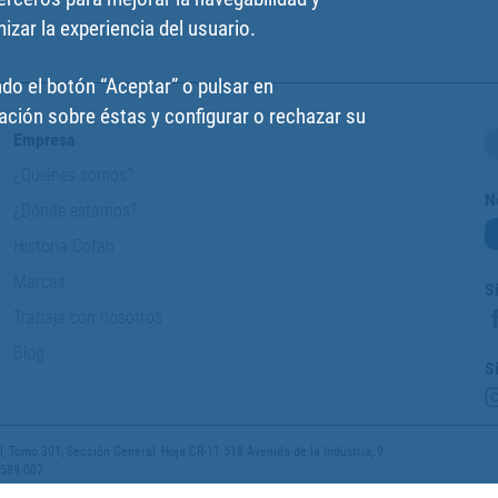
izar la experiencia del usuario.
do el botón “Aceptar” o pulsar en
ción sobre éstas y configurar o rechazar su
Empresa
¿Quiénes somos?
N
¿Dónde estamos?
Historia Cofan
Marcas
S
Trabaja con nosotros
Blog
S
 Tomo 301, Sección General, Hoja CR-11.518 Avenida de la Industria, 9
 589 007