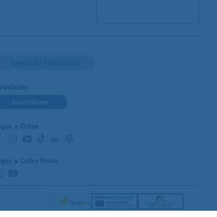
Tarjeta de fidelización
ewsletter
Suscribirme
igue a Cofan
igue a Cofan Home