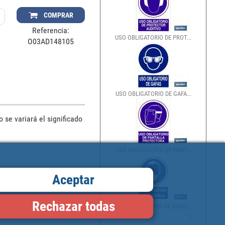
COMPRAR
Referencia:
USO OBLIGATORIO DE PROT...
O03AD148105
USO OBLIGATORIO DE GAFA...
se variará el significado 
USO OBLIGATORIO DE PANT...
Aceptar
Rechazar todas
USO OBLIGATORIO DE MASC...