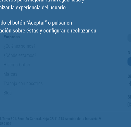
izar la experiencia del usuario.
do el botón “Aceptar” o pulsar en
ción sobre éstas y configurar o rechazar su
Empresa
¿Quiénes somos?
N
¿Dónde estamos?
Historia Cofan
Marcas
S
Trabaja con nosotros
Blog
S
 Tomo 301, Sección General, Hoja CR-11.518 Avenida de la Industria, 9
 589 007