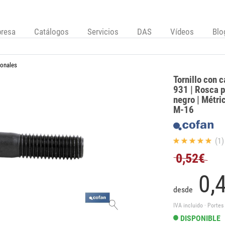
resa
Catálogos
Servicios
DAS
Vídeos
Blo
gonales
Tornillo con 
931 | Rosca p
negro | Métri
M-16
(1)
0,52€
0,
desde
IVA incluido · Portes
DISPONIBLE