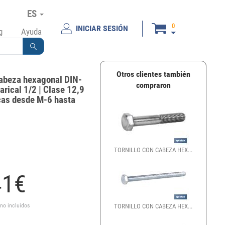
ES
0
INICIAR SESIÓN
g
Ayuda
Otros clientes también
cabeza hexagonal DIN-
compraron
arical 1/2 | Clase 12,9
cas desde M-6 hasta
TORNILLO CON CABEZA HEX...
41
€
 no incluidos
TORNILLO CON CABEZA HEX...