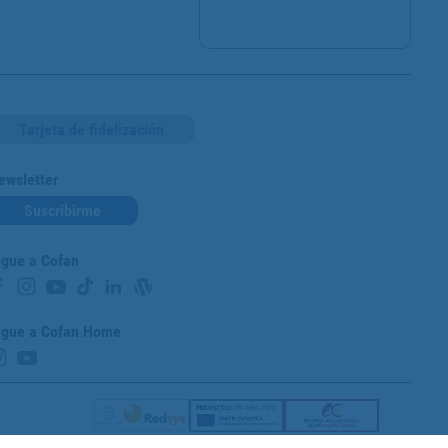
Tarjeta de fidelización
ewsletter
Suscribirme
igue a Cofan
igue a Cofan Home