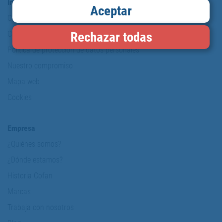
Información y Seguridad
Aceptar
Copyright
Condiciones de uso
Rechazar todas
Política de protección de datos personales
Nuestro compromiso
Mapa web
Cookies
Empresa
¿Quiénes somos?
¿Dónde estamos?
Historia Cofan
Marcas
Trabaja con nosotros