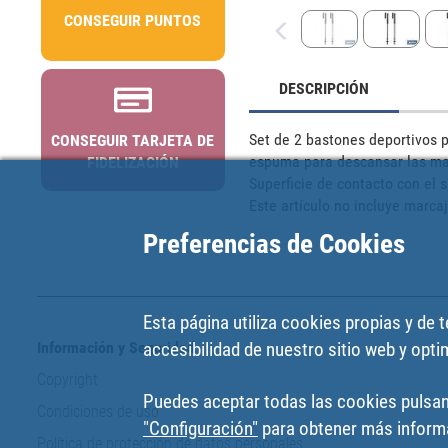
CONSEGUIR PUNTOS
DESCRIPCIÓN
Set de 2 bastones deportivos 
CONSEGUIR TARJETA DE
espuma para descansar las maa
FIDELIZACIÓN
Superficie de contacto con el 
Este artículo no incluye marcaj
Preferencias de Cookies
Esta página utiliza cookies propias y de 
accesibilidad de nuestro sitio web y optim
Información y Seguridad
Copyright
Puedes aceptar todas las cookies pulsan
Condiciones de uso
"Configuración"
para obtener más informa
Política de protección de datos personales