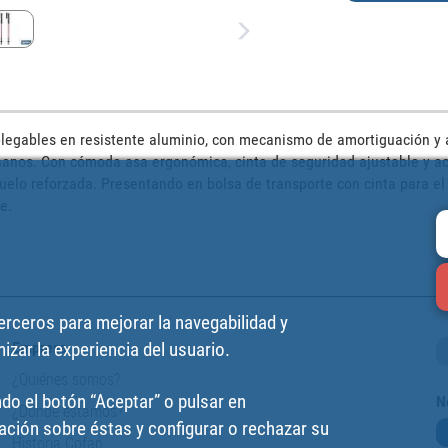
plegables en resistente aluminio, con mecanismo de amortiguación y 
nos. Con cómoda asa ergonómica, cinta de seguridad ajustable y acc
suelo reforzada. Presentando en bolsa de transporte con cinta para el
e.
terceros para mejorar la navegabilidad y
izar la experiencia del usuario.
Empresa
¿Quiénes somos?
do el botón “Aceptar” o pulsar en
N
¿Dónde estamos?
ción sobre éstas y configurar o rechazar su
Historia Cofan