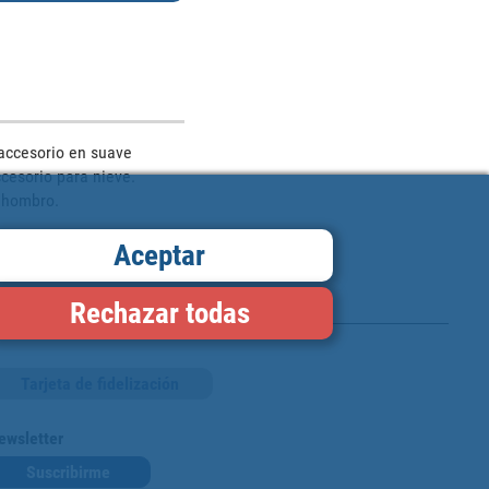
accesorio en suave 
esorio para nieve. 
 hombro.

Aceptar
Rechazar todas
Tarjeta de fidelización
ewsletter
Suscribirme