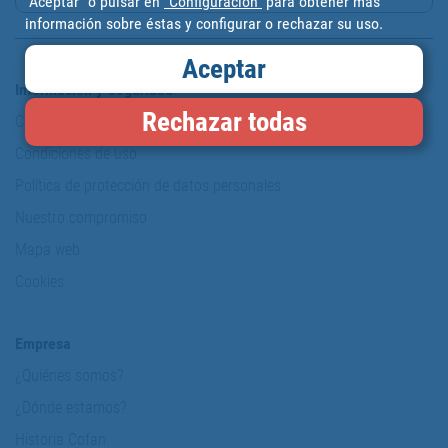
“Aceptar” o pulsar en
"Configuración"
para obtener más
información sobre éstas y configurar o rechazar su uso.
Aceptar
Información y Seguridad
Rechazar todas
Copyright
Condiciones de uso
Política de protección de datos personales
Nuestro compromiso
Mapa web
Cookies
Empresa
¿Quiénes somos?
¿Dónde estamos?
Historia Cofan