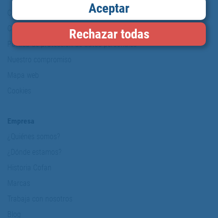
Aceptar
Copyright
Condiciones de uso
Rechazar todas
Política de protección de datos personales
Nuestro compromiso
Mapa web
Cookies
Empresa
¿Quiénes somos?
¿Dónde estamos?
Historia Cofan
Marcas
Trabaja con nosotros
Blog