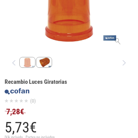
Recambio Luces Giratorias
(0)
7,28€
5,
73
€
IVA incluido · Portes no incluidos