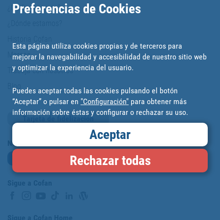
Preferencias de Cookies
¿Quiénes somos?
¿Dónde estamos?
Historia Cofan
Esta página utiliza cookies propias y de terceros para
Marcas
mejorar la navegabilidad y accesibilidad de nuestro sitio web
y optimizar la experiencia del usuario.
Trabaja con nosotros
Blog
Puedes aceptar todas las cookies pulsando el botón
“Aceptar” o pulsar en
"Configuración"
para obtener más
información sobre éstas y configurar o rechazar su uso.
Tarjeta de fidelización
Aceptar
Newsletter
Rechazar todas
Suscribirme
Sigue a Cofan
Sigue a Cofan Home