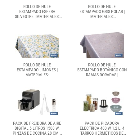
ROLLO DE HULE
ROLLO DE HULE
ESTAMPADO ESFERA
ESTAMPADO GRIS POLAR |
SILVESTRE | MATERIALES:
MATERIALES:
POLIPROPILENO Y PVC |
POLIPROPILENO Y PVC |
GRAN RESISTENCIA A
GRAN RESISTENCIA A
LÍQUIDOS Y MANCHAS |
LÍQUIDOS Y MANCHAS |
FÁCIL LIMPIEZA | MEDIDAS
FÁCIL LIMPIEZA | MEDIDAS
1,40 X 20 M
1,40 X 20 M
ROLLO DE HULE
ROLLO DE HULE
ESTAMPADO LIMONES |
ESTAMPADO BOTÁNICO CON
MATERIALES:
RAMAS DORADAS |
POLIPROPILENO Y PVC |
MATERIALES:
GRAN RESISTENCIA A
POLIPROPILENO Y PVC |
LÍQUIDOS Y MANCHAS |
GRAN RESISTENCIA A
FÁCIL LIMPIEZA | MEDIDAS
LÍQUIDOS Y MANCHAS |
1,40 X 20 M
FÁCIL LIMPIEZA | MEDIDAS
1,40 X 20 M
PACK DE FREIDORA DE AIRE
PACK DE PICADORA
DIGITAL 5 LITROS 1500 W,
ELÉCTRICA 400 W 1,2 L, 4
PINZAS DE COCINA 28 CM Y
TARROS HERMÉTICOS DE
PULVERIZADOR DE ACEITE
VIDRIO, 3 BOLS DE COCINA