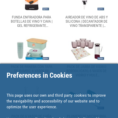
FUNDA ENFRIADORA PARA
AIREADOR DE VINO DE ABS Y
BOTELLAS DE VINO Y CAVA |
SILICONA | DECANTADOR DE
GEL REFRIGERANTE
VINO TRANSPARENTE |
INTEGRADO | TAMAÑO
OXIGENA Y POTENCIA
UNIVERSAL
AROMAS EN SEGUNDOS
PACK DE PANERA CON TAPA
PACK DE JARRA DE VIDRIO
DE BAMBÚ, 6 VASOS DE
BOROSILICATO, 6 VASOS DE
Preferences in Cookies
AGUA DE 400 ML, 6 PLATOS
VIDRIO Y HULE
REDONDOS | DISPONIBLE EN
ANTIMANCHAS |
COLOR VERDE AGUA Y BEIGE
DISPONIBLE EN
DIFERENTES COLORES Y
DISEÑOS
This page uses our own and third party cookies to improve
the navigability and accessibility of our website and to
optimize the user experience.
PACK DE 6 VASOS DE CAÑA
PLUMERO DE MICROFIBRA