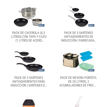
90 ML
MULTIUSOS
PACK DE CACEROLA (4,3
PACK DE 3 SARTENES
LITROS) CON TAPA Y CAZO
ANTIADHERENTES DE
(1 LITRO) DE ACERO
INDUCCIÓN | FABRICADAS
INOXIDABLE, SARTÉN DE
EN ALUMINIO FORJADO Y
INDUCCIÓN Ø20 CM
LIBRES DE PFOA | SARTENES
CON MEDIDAS DE Ø20, Ø24
Y Ø28 CM
PACK DE 3 SARTENES
PACK DE NEVERA PORTÁTIL
ANTIADHERENTES PARA
DE 20 LITROS, 2
INDUCCIÓN | SARTENES DE
ACUMULADORES DE FRÍO DE
ALUMINIO CON MANGO
500 ML Y FIAMBRERA
ERGONÓMICO | MEDIDAS:
VERDE DE 1,5 LITROS CON
Ø16 CM, Ø20 CM, Ø22 CM
CUBIERTOS