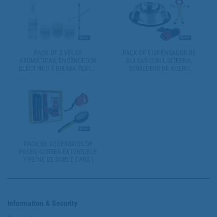
DIFERENTES COLORES Y
CAPACIDADES
PACK DE 3 VELAS
PACK DE DISPENSADOR DE
AROMÁTICAS, ENCENDEDOR
BOLSAS CON LINTERNA,
ELÉCTRICO Y BRUMA TEXTIL
COMEDERO DE ACERO
| VELAS CON AROMAS A
INOXIDABLE Y JUGUETE
CEDRO, BAMBÚ Y LINO
MORDEDOR | INCLUYE 20
BOLSAS PARA
EXCREMENTOS
PACK DE ACCESORIOS DE
PASEO, CORREA EXTENSIBLE
Y PEINE DE DOBLE CARA |
INCLUYE CLICKER DE
ENTRENAMIENTO, BOTELLA
DE 750, LUZ DE SEGURIDAD
Information & Security