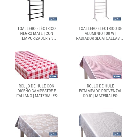
TOALLERO ELÉCTRICO
TOALLERO ELÉCTRICO DE
NEGRO MATE | CON
ALUMINIO 100 W |
TEMPORIZADOR Y 3
RADIADOR SECATOALLAS DE
NIVELES DE POTENCIA |
PIE O PARED IP22 |
POTENCIA DE 80 W Y
MEDIDAS: 90 X 53 X 35,5 CM
MEDIDAS 90 X 53 X 35,5 CM
ROLLO DE HULE CON
ROLLO DE HULE
DISEÑO CAMPESTRE E
ESTAMPADO PROVENZAL
ITALIANO | MATERIALES:
ROJO | MATERIALES:
POLIPROPILENO Y PVC |
POLIPROPILENO Y PVC |
GRAN RESISTENCIA A
GRAN RESISTENCIA A
LÍQUIDOS Y MANCHAS |
LÍQUIDOS Y MANCHAS |
MEDIDAS 1,40 X 20 M
FÁCIL LIMPIEZA | MEDIDAS
1,40 X 20 M