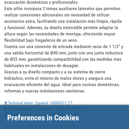
evacuación domésticos y profesionales.

Este sifón incorpora 2 tomas auxiliares laterales que permiten 
realizar conexiones adicionales sin necesidad de utilizar 
accesorios extra, facilitando una instalación más limpia, rápida 
y funcional. Además, su diseño extensible permite adaptar la 
altura según las necesidades de montaje, ofreciendo mayor 
flexibilidad bajo fregaderos de un seno.

Cuenta con una conexión de entrada mediante racor de 1 1/2" y 
una salida horizontal de Ø40 mm, junto con una junta reductora 
de Ø32 mm, garantizando compatibilidad con las medidas más 
habituales en instalaciones de desagüe.

Gracias a su diseño compacto y a su sistema de cierre 
hidráulico, evita el retorno de malos olores y asegura una 
evacuación eficiente del agua. Ideal para cocinas domésticas, 
reformas y nuevas instalaciones sanitarias.
Technical sheet - Español - 65002017_FT
Technical sheet - Portugues - 65002017_FT_PT
Technical sheet - Francés - 65002017_FT_FR
Preferences in Cookies