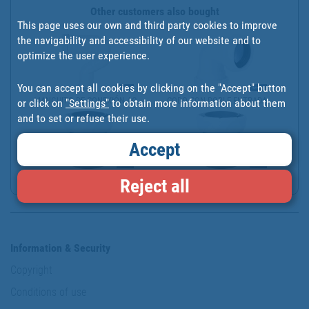
Other customers also bought
This page uses our own and third party cookies to improve
the navigability and accessibility of our website and to
optimize the user experience.
You can accept all cookies by clicking on the "Accept" button
MANGUITO DE CONEXIÓN AC...
CODO CON DOBLE ENTRADA ...
or click on
"Settings"
to obtain more information about them
and to set or refuse their use.
Accept
ENLACE MIXTO 1 1/2" X 4...
ENLACE MIXTO 1 1/2" X 4...
Reject all
Information & Security
Copyright
Conditions of use