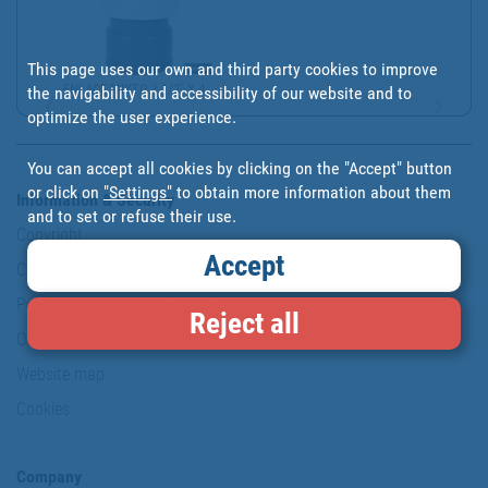
This page uses our own and third party cookies to improve
ENLACE MIXTO 1 1/2" X 4...
the navigability and accessibility of our website and to
optimize the user experience.
You can accept all cookies by clicking on the "Accept" button
or click on
"Settings"
to obtain more information about them
Information & Security
and to set or refuse their use.
Copyright
Accept
Conditions of use
Personal data protection policy
Reject all
Our commitments
Website map
Cookies
Company