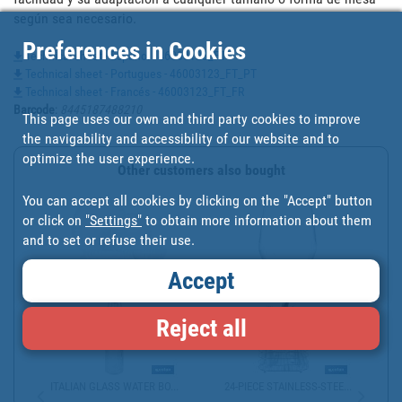
según sea necesario.
Preferences in Cookies
Technical sheet - Español - 46003123_FT
Technical sheet - Portugues - 46003123_FT_PT
Technical sheet - Francés - 46003123_FT_FR
Barcode
:
8445187488210
This page uses our own and third party cookies to improve
the navigability and accessibility of our website and to
optimize the user experience.
Other customers also bought
You can accept all cookies by clicking on the "Accept" button
or click on
"Settings"
to obtain more information about them
and to set or refuse their use.
Accept
VAJILLA DE PORCELANA ES...
PACK OF 6 TUMBLER GLASS...
Reject all
ITALIAN GLASS WATER BO...
24-PIECE STAINLESS-STEE...