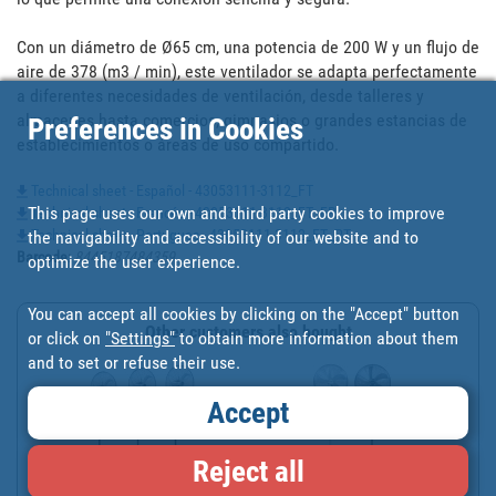
Con un diámetro de Ø65 cm, una potencia de 200 W y un flujo de 
aire de 378 (m3 / min), este ventilador se adapta perfectamente 
a diferentes necesidades de ventilación, desde talleres y 
almacenes hasta comercios, gimnasios o grandes estancias de 
Preferences in Cookies
establecimientos o áreas de uso compartido.
Technical sheet - Español - 43053111-3112_FT
This page uses our own and third party cookies to improve
Technical sheet - Francés - 43053111-3112_FT_FR
Technical sheet - Portugues - 43053111-3112_FT_PT
the navigability and accessibility of our website and to
Barcode
:
8445187484359
optimize the user experience.
You can accept all cookies by clicking on the "Accept" button
Other customers also bought
or click on
"Settings"
to obtain more information about them
and to set or refuse their use.
Accept
Reject all
VENTILADOR DE PIE INDUS...
VENTILADOR DE PIE DE 70...