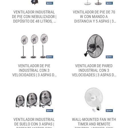
VENTILADOR INDUSTRIAL
VENTILADOR DE PIE DE 70
DE PIE CON NEBULIZADOR |
W CON MANDO A
DEPÓSITO DE 48 LITROS, 3
DISTANCIA Y 5 ASPAS | 3
VELOCIDADES | OSCILACIÓN
VELOCIDADES, FUNCIÓN
90° Y 3 ASPAS DE ALUMINIO
OSCILACIÓN,
TEMPORIZADOR, 3 MODOS
DE VENTILACIÓN |
DISPONIBLE EN
DIFERENTES COLORES
VENTILADOR DE PIE
VENTILADOR DE PARED
INDUSTRIAL CON 3
INDUSTRIAL CON 3
VELOCIDADES | 3 ASPAS DE
VELOCIDADES | 3 ASPAS DE
ALUMINIO CON FORMA DE
ALUMINIO, FUNCIÓN DE
BANANA Y FUNCIÓN DE
OSCILACIÓN, Ø65 CM Y 200
OSCILACIÓN | DISPONIBLE
W
EN DIFERENTES MEDIDAS Y
POTENCIAS
VENTILADOR INDUSTRIAL
WALL-MOUNTED FAN WITH
DE SUELO CON 3 ASPAS |
TIMER AND REMOTE