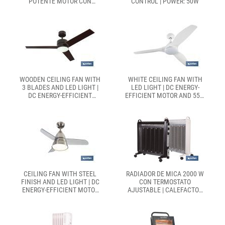
POTENTE MOTOR CON
CONTROL | POWER: 50W
VARIAS VELOCIDADES |
DISPONIBLE EN
DIFERENTES MEDIDAS Y
POTENCIAS
WOODEN CEILING FAN WITH
WHITE CEILING FAN WITH
3 BLADES AND LED LIGHT |
LED LIGHT | DC ENERGY-
DC ENERGY-EFFICIENT
EFFICIENT MOTOR AND 55W
MOTOR AND 55W POWER
POWER
CEILING FAN WITH STEEL
RADIADOR DE MICA 2000 W
FINISH AND LED LIGHT | DC
CON TERMOSTATO
ENERGY-EFFICIENT MOTOR
AJUSTABLE | CALEFACTOR
AND 55W POWER
SILENCIOSO PORTÁTIL DE
BAJO CONSUMO|
DISPONIBLE EN
DIFERENTES COLORES