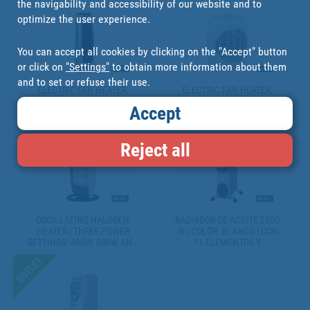
the navigability and accessibility of our website and to
EFFICIENT WALL PLUG
HEATER
optimize the user experience.
You can accept all cookies by clicking on the "Accept" button
or click on
"Settings"
to obtain more information about them
and to set or refuse their use.
ELECTRIC FAN HEATER,
ELECTRIC FAN HEATER,
VARSOVIA MODEL | TWO
ESTONIA MODEL | TWO
Accept
HEAT SETTINGS: 1,000-
HEAT SETTINGS: 1,000-
2,000W | ADJUSTABLE
2,000W | ADJUSTABLE
THERMOSTAT
THERMOSTAT
Reject all
OSCILLATING HALOGEN
RADIADOR DE ACEITE 2500
HEATER | THREE POWER
W | COLOR: BLANCO | CON
SETTINGS: 400W, 800W AND
11 ELEMENTOS Y
1,200W | INSTANTANEOUS
TERMOSTATO REGULABLE |
HEAT DIFFUSION | THREE
SEGURIDAD ANTIINCENDIOS
HALOGEN TUBES | ANTI-TIP
Y CONTROL ANTIVUELCO
SAFETY SYSTEM