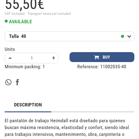
55,
50
€
VAT included · Transport taxes not included
AVAILABLE
Talla
40
Units
-
+
BUY
Minimum packing:
1
Reference:
11002035-40
DESCRIPTION
El pantalón de trabajo Heimdall está diseñado para quienes 
buscan máxima resistencia, elasticidad y confort, siendo ideal 
para trabajos intensivos, mantenimiento, obra, carpintería o 