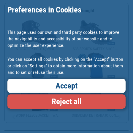
Preferences in Cookies
Other customers also bought
This page uses our own and third party cookies to improve
the navigability and accessibility of our website and to
optimize the user experience.
S-3 SAFETY BOOTS, WINGS...
S3S SPORTS SAFETY SHOE ...
You can accept all cookies by clicking on the "Accept" button
or click on
"Settings"
to obtain more information about them
and to set or refuse their use.
POLO DE TRABAJO MODELO ...
TECHNICAL WORK T-SHIRT ...
Accept
Reject all
WORK FLEECE JACKET | WA...
SUDADERA DE TRABAJO CON...