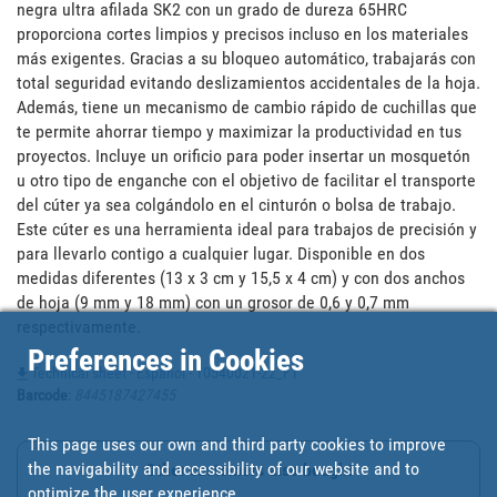
negra ultra afilada SK2 con un grado de dureza 65HRC 
proporciona cortes limpios y precisos incluso en los materiales 
más exigentes. Gracias a su bloqueo automático, trabajarás con 
total seguridad evitando deslizamientos accidentales de la hoja. 
Además, tiene un mecanismo de cambio rápido de cuchillas que 
te permite ahorrar tiempo y maximizar la productividad en tus 
proyectos. Incluye un orificio para poder insertar un mosquetón 
u otro tipo de enganche con el objetivo de facilitar el transporte 
del cúter ya sea colgándolo en el cinturón o bolsa de trabajo. 
Este cúter es una herramienta ideal para trabajos de precisión y 
para llevarlo contigo a cualquier lugar. Disponible en dos 
medidas diferentes (13 x 3 cm y 15,5 x 4 cm) y con dos anchos 
de hoja (9 mm y 18 mm) con un grosor de 0,6 y 0,7 mm 
respectivamente.
Preferences in Cookies
Technical sheet - Español - 10540021-22_FT
Barcode
:
8445187427455
This page uses our own and third party cookies to improve
the navigability and accessibility of our website and to
Other customers also bought
optimize the user experience.