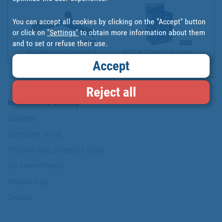
You can accept all cookies by clicking on the "Accept" button
or click on
"Settings"
to obtain more information about them
and to set or refuse their use.
RECAMBIO DE CUCHILLAS P...
DISPLAY STAND FOR ALUMI...
Accept
Reject all
Information & Security
Copyright
Conditions of use
Personal data protection policy
Our commitments
Website map
Cookies