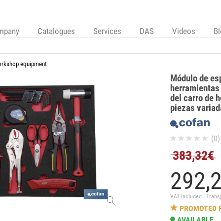
mpany
Catalogues
Services
DAS
Videos
B
orkshop equipment
Módulo de es
herramientas 
del carro de 
piezas variad
(0)
383,32€
292,
VAT included · Trans
PROMOTED 
AVAILABLE