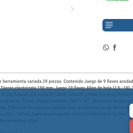
 herramienta variada 29 piezas. Contenido Juego de 9 llaves acodad
ijeras electricista 150 mm, Juego 10 llaves Allen de bola (1,5 - 10), Ti
5 mm, Tenaza grip recta 10”, Cúter retráctil zamak, Llave ajustable mo
llo nylon/pv 35mm, Alicate mordaza 1000 V 10”.  Ideal para optimizar 
s. Fabricado en espuma especial para la incrustación de herramient
s 393 x 180 mr. Cada usuario puede crear la combinación óptima . T
 herramientas cofan
0424_FT_ES