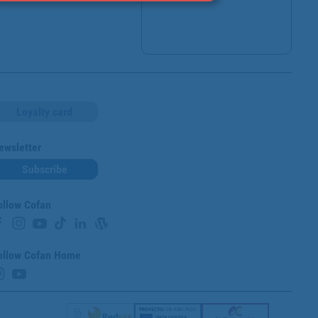
Loyalty card
ewsletter
Subscribe
ollow Cofan
ollow Cofan Home