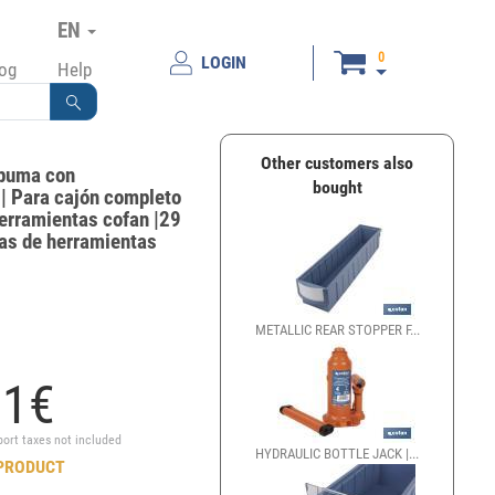
EN
0
LOGIN
log
Help
Other customers also
puma con
bought
| Para cajón completo
herramientas cofan |29
as de herramientas
METALLIC REAR STOPPER F...
21
€
port taxes not included
HYDRAULIC BOTTLE JACK |...
PRODUCT