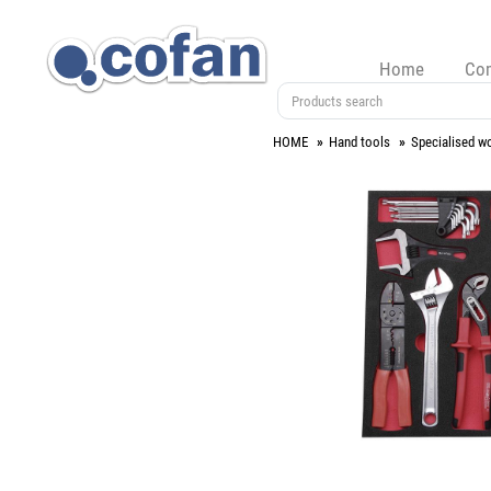
Home
Co
HOME
Hand tools
Specialised w