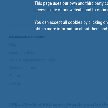
This page uses our own and third party c
Technical sheet - Portugues - 0
accessibility of our website and to optim
Technical sheet - Francés - 0940
You can accept all cookies by clicking on
obtain more information about them and t
Information & Security
Copyright
Conditions of use
Personal data protection policy
Our commitments
Website map
Cookies
COFAN LA MANCHA S.A. A13342621, inscrita en el Registro Mercantil de Ciudad Real,