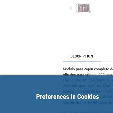
DESCRIPTION
Módulo para cajón completo de
Alicates para crimpar 220 mm, T
Flexómetro antideslizante 19 x 
ajustable gran apertura, Marti
almacenamiento de herramienta
Preferences in Cookies
de herramientas Cofan. Medida
una tercera parte del cajón de
Technical sheet - Español - 0940