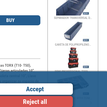
SEPARADOR TRANSVERSAL D...
GAVETA DE POLIPROPILENO...
as TORX (T10- T50), 
jeras articuladas 10”, 
SEMI-PROFESSIONAL TOOL ...
leta central 10”, Llave 
y organizar su espacio de 
as. Adaptable para carros 
Accept
otalmente adaptable a 
ORGANISER CASE WITH COM...
Reject all