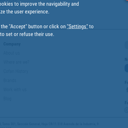
ookies to improve the navigability and
9400424_FT_PT
ize the user experience.
0424_FT_FR
 the "Accept" button or click on
"Settings"
to
o set or refuse their use.
Company
About us
N
Where are we?
Cofan History
Brands
F
Work with us
Blog
F
 Tomo 301, Sección General, Hoja CR-11.518 Avenida de la Industria, 9