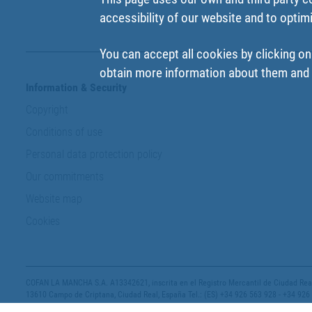
accessibility of our website and to optim
You can accept all cookies by clicking on
obtain more information about them and t
Information & Security
Copyright
Conditions of use
Personal data protection policy
Our commitments
Website map
Cookies
COFAN LA MANCHA S.A. A13342621, inscrita en el Registro Mercantil de Ciudad Real,
13610 Campo de Criptana, Ciudad Real, España Tel.: (ES) +34 926 563 928 - +34 926