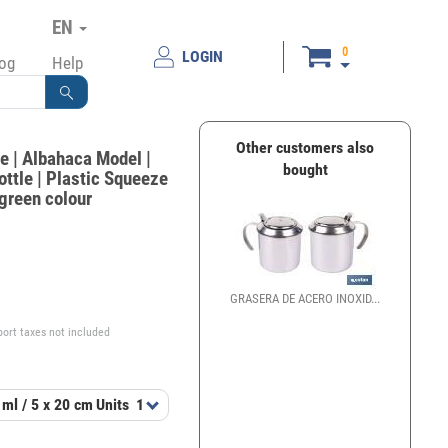
EN
0
LOGIN
log
Help
Other customers also
e | Albahaca Model |
bought
ottle | Plastic Squeeze
 green colour
€
GRASERA DE ACERO INOXID...
port taxes not included
 ml / 5 x 20 cm
Units
1