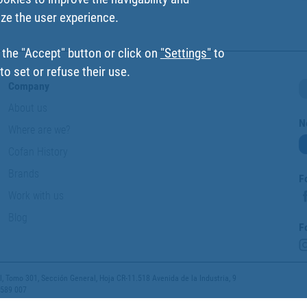
ize the user experience.
 the "Accept" button or click on
"Settings"
to
o set or refuse their use.
Company
About us
N
Where are we?
Cofan History
Brands
F
Work with us
Blog
F
 Tomo 301, Sección General, Hoja CR-11.518 Avenida de la Industria, 9
 589 007