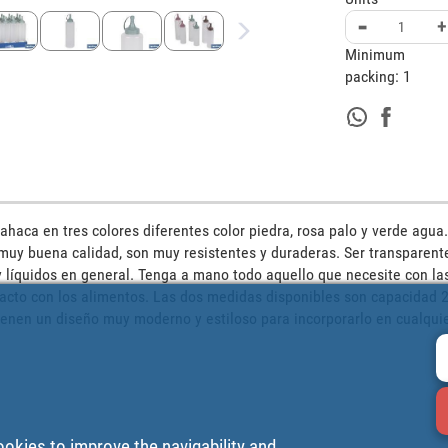
-
+
Minimum
packing:
1
ahaca en tres colores diferentes color piedra, rosa palo y verde agua.
muy buena calidad, son muy resistentes y duraderas. Ser transparente 
 y líquidos en general. Tenga a mano todo aquello que necesite con la
acto con los alimentos. Las dos medidas disponibles son capacidad 25
enen un diseño muy moderno y estiloso para incorporarlo en cualquier
ookies to improve the navigability and