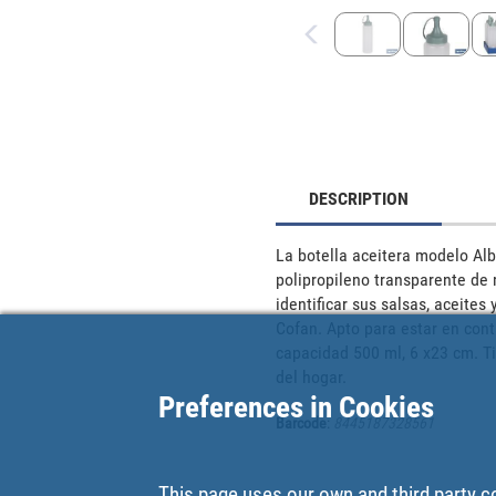
DESCRIPTION
La botella aceitera modelo Alb
polipropileno transparente de 
identificar sus salsas, aceites
Cofan. Apto para estar en cont
capacidad 500 ml, 6 x23 cm. Ti
del hogar.
Preferences in Cookies
Barcode
:
8445187328561
This page uses our own and third party c