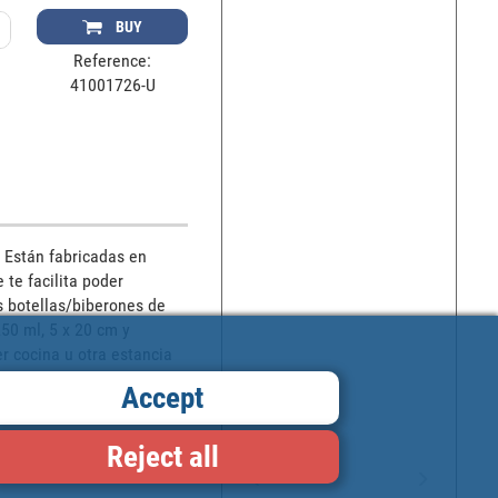
BUY
Reference:
41001726-U
 Están fabricadas en 
te facilita poder 
s botellas/biberones de 
0 ml, 5 x 20 cm y 
 cocina u otra estancia 
Accept
Reject all