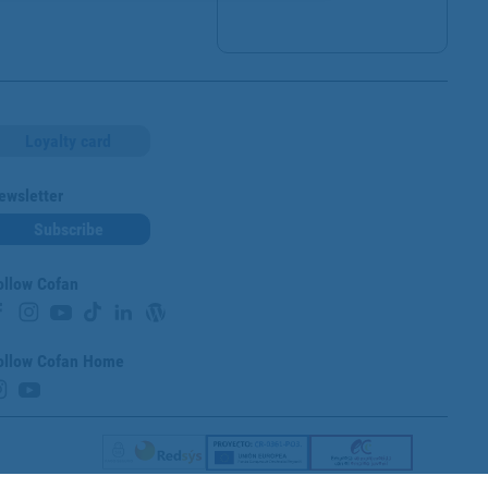
Loyalty card
ewsletter
Subscribe
ollow Cofan
ollow Cofan Home