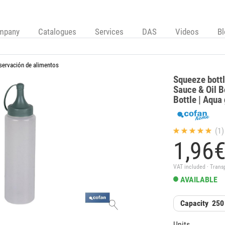
mpany
Catalogues
Services
DAS
Videos
B
servación de alimentos
Squeeze bottl
Sauce & Oil B
Bottle | Aqua
(1)
1,
96
VAT included · Trans
AVAILABLE
Capacity
250
Units