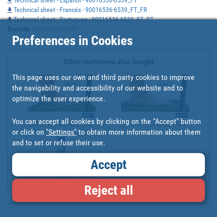
Technical sheet - Francés - 90016536-6539_FT_FR
Technical sheet - Portugues - 90016536-6539_FT_PT
Barcode
:
8445187472141
Preferences in Cookies
Other customers also bought
This page uses our own and third party cookies to improve
the navigability and accessibility of our website and to
optimize the user experience.
You can accept all cookies by clicking on the "Accept" button
CÉSPED ARTIFICIAL 20 MM...
ARTIFICIAL GRASS WITH P...
or click on
"Settings"
to obtain more information about them
and to set or refuse their use.
Accept
ADHESIVO MS MONOCOMPONE...
Reject all